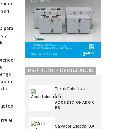
zar en
a aún
pa para
os y
do
prender
a
PRODUCTOS DESTACADOS
tenga
r cómo
o la
Tekno Point Italia,
S.r.l.
ACONDICIONADOR
ductos,
ES
tre el
Salvador Escoda, S.A.