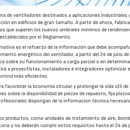
a de ventiladores destinados a aplicaciones industriales 
ación en edificios de gran tamaño. A partir de ahora, fabric
pos que superen los nuevos umbrales mínimos de rendimie
 establecidos por el Reglamento.
mativa es el refuerzo de la información que debe acompaña
iento energético del ventilador, a partir del 24 de julio d
fica sobre su funcionamiento a carga parcial o en determin
rá a proyectistas, instaladores e integradores optimizar e
ntrol más eficientes.
favorecer la economía circular y prolongar la vida útil de 
es sobre la disponibilidad de piezas de repuesto, fija plazo
rofesionales dispongan de la información técnica necesari
ros productos, como unidades de tratamiento de aire, bom
oria y no deberán cumplir estos requisitos hasta el 24 de j