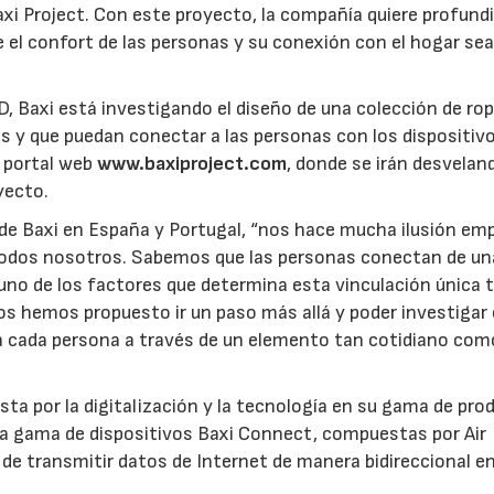
i Project. Con este proyecto, la compañía quiere profundi
e el confort de las personas y su conexión con el hogar se
D, Baxi está investigando el diseño de una colección de ro
s y que puedan conectar a las personas con los dispositiv
l portal web
www.baxiproject.com
, donde se irán desvelan
yecto.
l de Baxi en España y Portugal, “nos hace mucha ilusión em
todos nosotros. Sabemos que las personas conectan de un
uno de los factores que determina esta vinculación única 
nos hemos propuesto ir un paso más allá y poder investiga
ra cada persona a través de un elemento tan cotidiano com
sta por la digitalización y la tecnología en su gama de pro
la gama de dispositivos Baxi Connect, compuestas por Air
 transmitir datos de Internet de manera bidireccional en