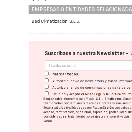
EMPRESAS O ENTIDADES RELACIONAD
Baxi Climatización, S.L.U.
Suscríbase a nuestra Newsletter -
Marcar todos
Autorizo el envío de newsletters y avisos inform
Autorizo el envío de comunicaciones de terceros 
He leído y acepto el
Aviso Legal
y la
Política de Pr
Responsable:
Interempresas Media, S.L.U.
Finalidades:
Suscri
relacionados con la misma o relativos a intereses similares 
llevar a cabo las finalidades especificadas
Cesión:
Los datos p
Acceso, rectificación, oposición, supresión, portabilidad, l
considera que el tratamiento no se ajusta a la normativa vige
Datos