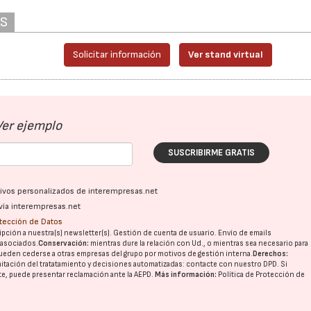
AS
Solicitar información
Ver stand virtual
Ver ejemplo
SUSCRIBIRME GRATIS
ativos personalizados de interempresas.net
vía interempresas.net
otección de Datos
pción a nuestra(s) newsletter(s). Gestión de cuenta de usuario. Envío de emails
o asociados.
Conservación:
mientras dure la relación con Ud., o mientras sea necesario para
ueden cederse a otras
empresas del grupo
por motivos de gestión interna.
Derechos:
imitación del tratatamiento y decisiones automatizadas:
contacte con nuestro DPD
. Si
nte, puede presentar reclamación ante la
AEPD
.
Más información:
Política de Protección de