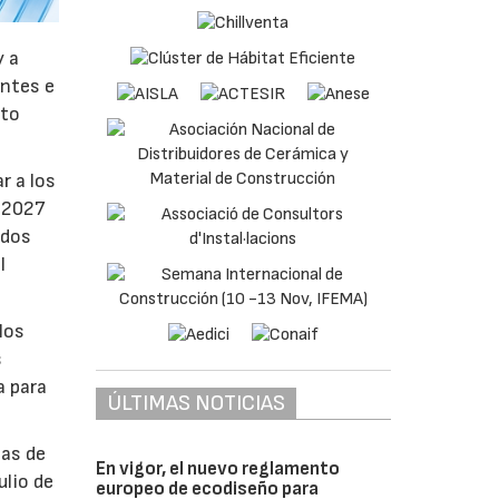
y a
antes e
nto
r a los
e 2027
ados
l
los
s
a para
ÚLTIMAS NOTICIAS
bas de
En vigor, el nuevo reglamento
ulio de
europeo de ecodiseño para