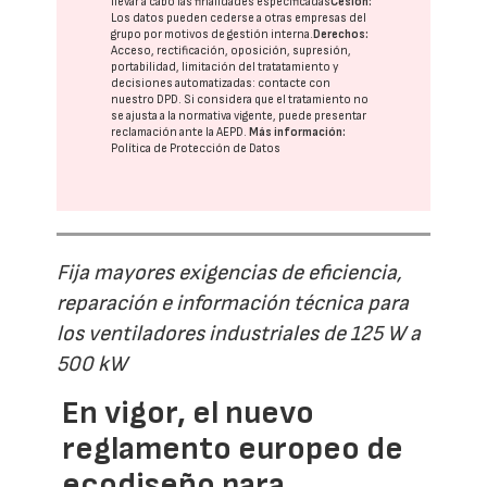
llevar a cabo las finalidades especificadas
Cesión:
Los datos pueden cederse a otras
empresas del
grupo
por motivos de gestión interna.
Derechos:
Acceso, rectificación, oposición, supresión,
portabilidad, limitación del tratatamiento y
decisiones automatizadas:
contacte con
nuestro DPD
. Si considera que el tratamiento no
se ajusta a la normativa vigente, puede presentar
reclamación ante la
AEPD
.
Más información:
Política de Protección de Datos
Fija mayores exigencias de eficiencia,
reparación e información técnica para
los ventiladores industriales de 125 W a
500 kW
En vigor, el nuevo
reglamento europeo de
ecodiseño para