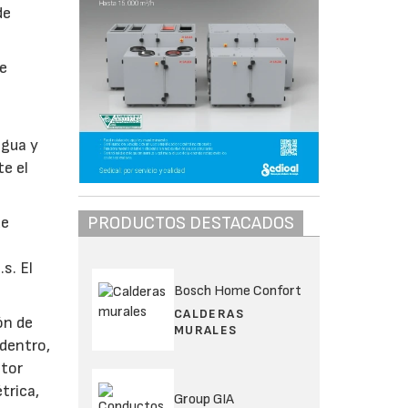
de
de
agua y
te el
PRODUCTOS DESTACADOS
de
s. El
Bosch Home Confort
CALDERAS
ón de
MURALES
 dentro,
ctor
trica,
Group GIA