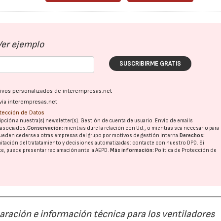
Ver ejemplo
SUSCRIBIRME GRATIS
ativos personalizados de interempresas.net
vía interempresas.net
otección de Datos
pción a nuestra(s) newsletter(s). Gestión de cuenta de usuario. Envío de emails
o asociados.
Conservación:
mientras dure la relación con Ud., o mientras sea necesario para
ueden cederse a otras
empresas del grupo
por motivos de gestión interna.
Derechos:
imitación del tratatamiento y decisiones automatizadas:
contacte con nuestro DPD
. Si
nte, puede presentar reclamación ante la
AEPD
.
Más información:
Política de Protección de
paración e información técnica para los ventiladores