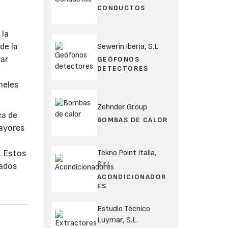
CONDUCTOS
 la
de la
Sewerin Iberia, S.L
rar
GEÓFONOS
DETECTORES
neles
Zehnder Group
ca de
BOMBAS DE CALOR
mayores
Tekno Point Italia,
. Estos
S.r.l.
zados
ACONDICIONADOR
ES
Estudio Técnico
Luymar, S.L.