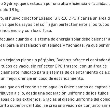
 Sydney, que destacan por una alta eficiencia y facilidad 
 solo 18 kg.
ero, el nuevo colector Logasol SKR10 CPC alcanza un área 
, ya que los rayos del sol llegan perfectamente a los tubos
incidencia y con luz difusa.
ecuada cuando el sistema de energía solar debe calentar 
deal para la instalación en tejados y fachadas, ya que permi
en tejados planos o pérgolas, Buderus ofrece el captador 
 tubos de vacío, sin reflector CPC trasero, con un área de
ecialmente indicado para sistemas de calentamiento de a.c.
za un mejor drenaje en caso de estancamiento.
para que en el techo se coloque un único campo de captaci
ribuyen a ello, desde una separación uniforme de los tubos
 tapas de los extremos. Gracias al diseño uniforme del cole
cinto superior del tubo, se crea una visión de conjunto simé