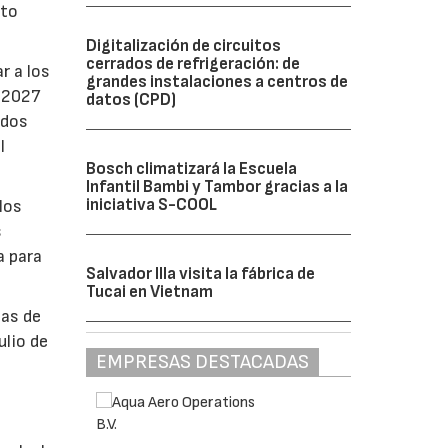
nto
Digitalización de circuitos
cerrados de refrigeración: de
r a los
grandes instalaciones a centros de
e 2027
datos (CPD)
ados
l
Bosch climatizará la Escuela
Infantil Bambi y Tambor gracias a la
iniciativa S-COOL
los
s
a para
Salvador Illa visita la fábrica de
Tucai en Vietnam
bas de
ulio de
EMPRESAS DESTACADAS
á