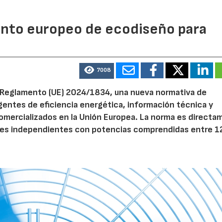
mento europeo de ecodiseño para
28/07/2026
30/07/2026
7008
el Reglamento (UE) 2024/1834, una nueva normativa de
entes de eficiencia energética, información técnica y
 comercializados en la Unión Europea. La norma es direct
dores independientes con potencias comprendidas entre 1