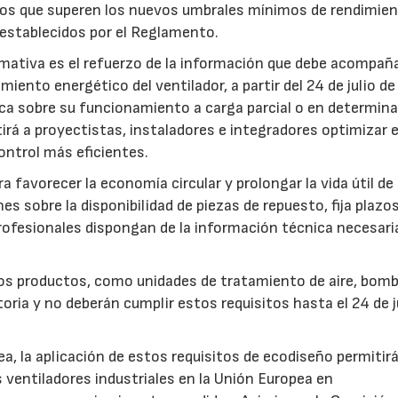
pos que superen los nuevos umbrales mínimos de rendimie
 establecidos por el Reglamento.
mativa es el refuerzo de la información que debe acompaña
iento energético del ventilador, a partir del 24 de julio d
fica sobre su funcionamiento a carga parcial o en determin
rá a proyectistas, instaladores e integradores optimizar e
ntrol más eficientes.
favorecer la economía circular y prolongar la vida útil de 
es sobre la disponibilidad de piezas de repuesto, fija plazo
rofesionales dispongan de la información técnica necesari
ros productos, como unidades de tratamiento de aire, bom
oria y no deberán cumplir estos requisitos hasta el 24 de j
, la aplicación de estos requisitos de ecodiseño permitir
s ventiladores industriales en la Unión Europea en