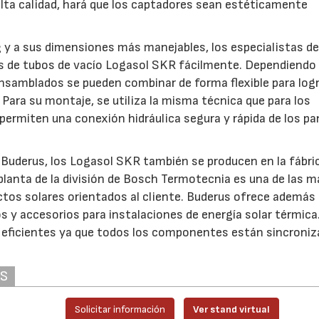
alta calidad, hará que los captadores sean estéticamente
 y a sus dimensiones más manejables, los especialistas de
s de tubos de vacío Logasol SKR fácilmente. Dependiendo 
nsamblados se pueden combinar de forma flexible para log
Para su montaje, se utiliza la misma técnica que para los
ermiten una conexión hidráulica segura y rápida de los pa
Buderus, los Logasol SKR también se producen en la fábri
planta de la división de Bosch Termotecnia es una de las 
ctos solares orientados al cliente. Buderus ofrece además
s y accesorios para instalaciones de energía solar térmica
 eficientes ya que todos los componentes están sincroni
AS
Solicitar información
Ver stand virtual