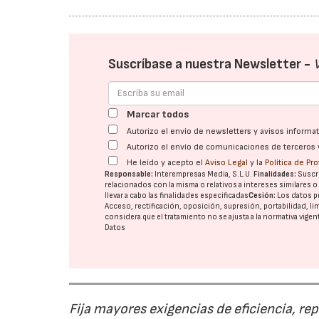
Suscríbase a nuestra Newsletter -
Marcar todos
Autorizo el envío de newsletters y avisos inform
Autorizo el envío de comunicaciones de terceros 
He leído y acepto el
Aviso Legal
y la
Política de Pr
Responsable:
Interempresas Media, S.L.U.
Finalidades:
Suscri
relacionados con la misma o relativos a intereses similares 
llevar a cabo las finalidades especificadas
Cesión:
Los datos p
Acceso, rectificación, oposición, supresión, portabilidad, l
considera que el tratamiento no se ajusta a la normativa vige
Datos
Fija mayores exigencias de eficiencia, re