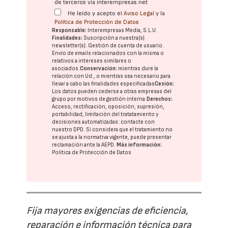
de terceros vía interempresas.net
He leído y acepto el
Aviso Legal
y la
Política de Protección de Datos
Responsable:
Interempresas Media, S.L.U.
Finalidades:
Suscripción a nuestra(s)
newsletter(s). Gestión de cuenta de usuario.
Envío de emails relacionados con la misma o
relativos a intereses similares o
asociados.
Conservación:
mientras dure la
relación con Ud., o mientras sea necesario para
llevar a cabo las finalidades especificadas
Cesión:
Los datos pueden cederse a otras
empresas del
grupo
por motivos de gestión interna.
Derechos:
Acceso, rectificación, oposición, supresión,
portabilidad, limitación del tratatamiento y
decisiones automatizadas:
contacte con
nuestro DPD
. Si considera que el tratamiento no
se ajusta a la normativa vigente, puede presentar
reclamación ante la
AEPD
.
Más información:
Política de Protección de Datos
Fija mayores exigencias de eficiencia,
reparación e información técnica para