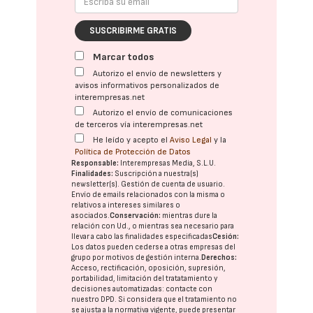
SUSCRIBIRME GRATIS
Marcar todos
Autorizo el envío de newsletters y
avisos informativos personalizados de
interempresas.net
Autorizo el envío de comunicaciones
de terceros vía interempresas.net
He leído y acepto el
Aviso Legal
y la
Política de Protección de Datos
Responsable:
Interempresas Media, S.L.U.
Finalidades:
Suscripción a nuestra(s)
newsletter(s). Gestión de cuenta de usuario.
Envío de emails relacionados con la misma o
relativos a intereses similares o
asociados.
Conservación:
mientras dure la
relación con Ud., o mientras sea necesario para
llevar a cabo las finalidades especificadas
Cesión:
Los datos pueden cederse a otras
empresas del
grupo
por motivos de gestión interna.
Derechos:
Acceso, rectificación, oposición, supresión,
portabilidad, limitación del tratatamiento y
decisiones automatizadas:
contacte con
nuestro DPD
. Si considera que el tratamiento no
se ajusta a la normativa vigente, puede presentar