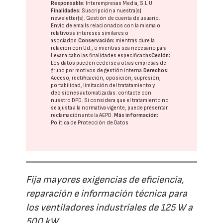
Responsable:
Interempresas Media, S.L.U.
Finalidades:
Suscripción a nuestra(s)
newsletter(s). Gestión de cuenta de usuario.
Envío de emails relacionados con la misma o
relativos a intereses similares o
asociados.
Conservación:
mientras dure la
relación con Ud., o mientras sea necesario para
llevar a cabo las finalidades especificadas
Cesión:
Los datos pueden cederse a otras
empresas del
grupo
por motivos de gestión interna.
Derechos:
Acceso, rectificación, oposición, supresión,
portabilidad, limitación del tratatamiento y
decisiones automatizadas:
contacte con
nuestro DPD
. Si considera que el tratamiento no
se ajusta a la normativa vigente, puede presentar
reclamación ante la
AEPD
.
Más información:
Política de Protección de Datos
Fija mayores exigencias de eficiencia,
reparación e información técnica para
los ventiladores industriales de 125 W a
500 kW