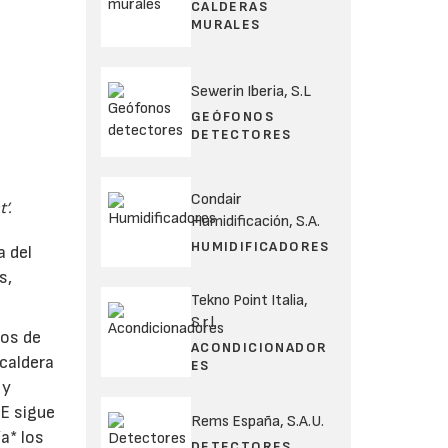
CALDERAS
MURALES
Sewerin Iberia, S.L
GEÓFONOS
DETECTORES
Condair
’.
Humidificación, S.A.
HUMIDIFICADORES
a del
s,
Tekno Point Italia,
S.r.l.
tos de
ACONDICIONADOR
caldera
ES
 y
LE sigue
Rems España, S.A.U.
a* los
DETECTORES