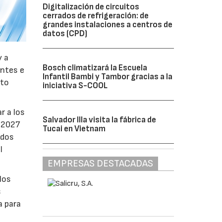
Digitalización de circuitos
cerrados de refrigeración: de
grandes instalaciones a centros de
datos (CPD)
y a
Bosch climatizará la Escuela
antes e
Infantil Bambi y Tambor gracias a la
nto
iniciativa S-COOL
r a los
Salvador Illa visita la fábrica de
e 2027
Tucai en Vietnam
ados
l
EMPRESAS DESTACADAS
los
s
a para