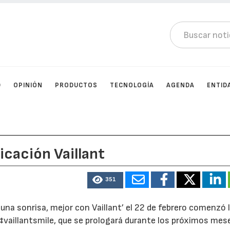
D
OPINIÓN
PRODUCTOS
TECNOLOGÍA
AGENDA
ENTID
cación Vaillant
351
na sonrisa, mejor con Vaillant’ el 22 de febrero comenzó 
 #vaillantsmile, que se prologará durante los próximos mes