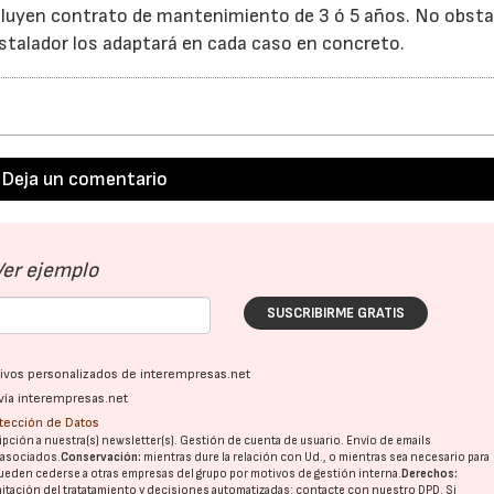
luyen contrato de mantenimiento de 3 ó 5 años. No obsta
nstalador los adaptará en cada caso en concreto.
Deja un comentario
Ver ejemplo
SUSCRIBIRME GRATIS
ativos personalizados de interempresas.net
vía interempresas.net
otección de Datos
pción a nuestra(s) newsletter(s). Gestión de cuenta de usuario. Envío de emails
o asociados.
Conservación:
mientras dure la relación con Ud., o mientras sea necesario para
ueden cederse a otras
empresas del grupo
por motivos de gestión interna.
Derechos:
imitación del tratatamiento y decisiones automatizadas:
contacte con nuestro DPD
. Si