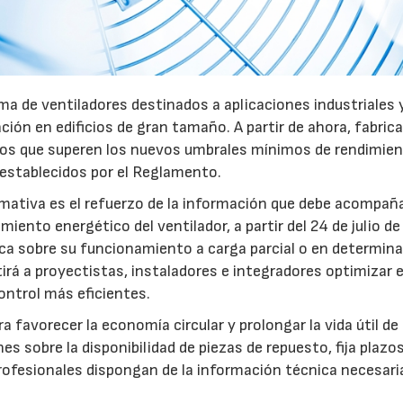
a de ventiladores destinados a aplicaciones industriales 
ación en edificios de gran tamaño. A partir de ahora, fabric
pos que superen los nuevos umbrales mínimos de rendimie
 establecidos por el Reglamento.
mativa es el refuerzo de la información que debe acompaña
iento energético del ventilador, a partir del 24 de julio d
fica sobre su funcionamiento a carga parcial o en determin
rá a proyectistas, instaladores e integradores optimizar e
ntrol más eficientes.
favorecer la economía circular y prolongar la vida útil de 
es sobre la disponibilidad de piezas de repuesto, fija plazo
rofesionales dispongan de la información técnica necesari