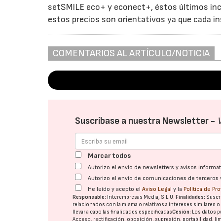
setSMILE eco+ y econect+, éstos últimos inc
estos precios son orientativos ya que cada i
COMENTARIOS AL ARTÍCULO/NOTICIA
Suscríbase a nuestra Newsletter -
Marcar todos
Autorizo el envío de newsletters y avisos inform
Autorizo el envío de comunicaciones de terceros 
He leído y acepto el
Aviso Legal
y la
Política de Pr
Responsable:
Interempresas Media, S.L.U.
Finalidades:
Suscri
relacionados con la misma o relativos a intereses similares 
llevar a cabo las finalidades especificadas
Cesión:
Los datos p
Acceso, rectificación, oposición, supresión, portabilidad, l