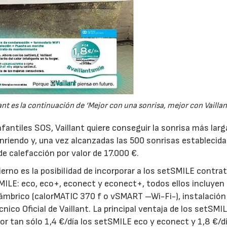
 es la continuación de ‘Mejor con una sonrisa, mejor con Vaillant
antiles SOS, Vaillant quiere conseguir la sonrisa más larg
nriendo y, una vez alcanzadas las 500 sonrisas establecida
e calefacción por valor de 17.000 €.
rno es la posibilidad de incorporar a los setSMILE contra
LE: eco, eco+, econect y econect+, todos ellos incluyen 
mbrico (calorMATIC 370 f o vSMART –Wi-Fi-), instalación
nico Oficial de Vaillant. La principal ventaja de los setSMI
por tan sólo 1,4 €/día los setSMILE eco y econect y 1,8 €/dí