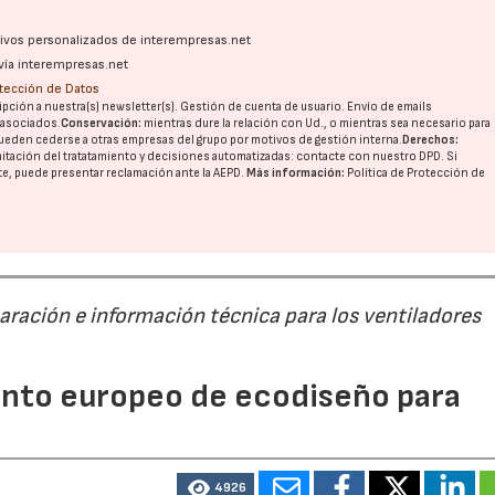
ativos personalizados de interempresas.net
vía interempresas.net
otección de Datos
pción a nuestra(s) newsletter(s). Gestión de cuenta de usuario. Envío de emails
o asociados.
Conservación:
mientras dure la relación con Ud., o mientras sea necesario para
ueden cederse a otras
empresas del grupo
por motivos de gestión interna.
Derechos:
imitación del tratatamiento y decisiones automatizadas:
contacte con nuestro DPD
. Si
nte, puede presentar reclamación ante la
AEPD
.
Más información:
Política de Protección de
paración e información técnica para los ventiladores
mento europeo de ecodiseño para
4926