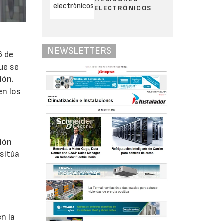
ELECTRÓNICOS
NEWSLETTERS
6 de
ue se
ión.
en los
ción
 sitúa
en la