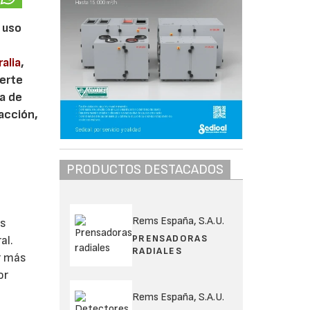
 uso
alia
,
ierte
a de
acción,
PRODUCTOS DESTACADOS
Rems España, S.A.U.
as
PRENSADORAS
al.
RADIALES
r más
or
Rems España, S.A.U.