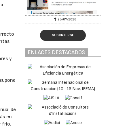
la
28/07/2026
orrecto
SUSCRIBIRSE
intas
ENLACES DESTACADOS
ores y
 supone
anual de
más en
frío.