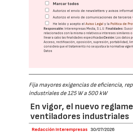
Marcar todos
Autorizo el envío de newsletters y avisos inform
Autorizo el envío de comunicaciones de terceros 
He leído y acepto el
Aviso Legal
y la
Política de Pr
Responsable:
Interempresas Media, S.L.U.
Finalidades:
Suscri
relacionados con la misma o relativos a intereses similares 
llevar a cabo las finalidades especificadas
Cesión:
Los datos p
Acceso, rectificación, oposición, supresión, portabilidad, l
considera que el tratamiento no se ajusta a la normativa vige
Datos
Fija mayores exigencias de eficiencia, re
industriales de 125 W a 500 kW
En vigor, el nuevo regla
ventiladores industriales
Redacción Interempresas
30/07/2026