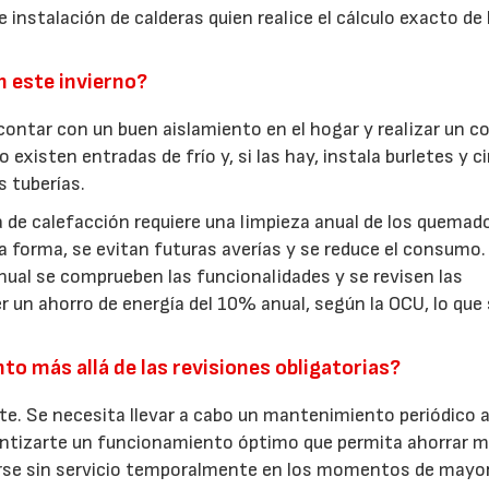
 instalación de calderas quien realice el cálculo exacto de 
28/07/2026
30/07/2026
n este invierno?
 contar con un buen aislamiento en el hogar y realizar un c
xisten entradas de frío y, si las hay, instala burletes y c
s tuberías.
 de calefacción requiere una limpieza anual de los quemad
a forma, se evitan futuras averías y se reduce el consumo.
nual se comprueben las funcionalidades y se revisen las
r un ahorro de energía del 10% anual, según la OCU, lo que
to más allá de las revisiones obligatorias?
te. Se necesita llevar a cabo un mantenimiento periódico 
rantizarte un funcionamiento óptimo que permita ahorrar 
arse sin servicio temporalmente en los momentos de mayor 