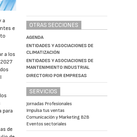
y a
OTRAS SECCIONES
antes e
nto
AGENDA
ENTIDADES Y ASOCIACIONES DE
CLIMATIZACIÓN
r a los
ENTIDADES Y ASOCIACIONES DE
e 2027
MANTENIMIENTO INDUSTRIAL
ados
DIRECTORIO POR EMPRESAS
l
SERVICIOS
los
s
Jornadas Profesionales
Impulsa tus ventas
a para
Comunicación y Marketing B2B
Eventos sectoriales
bas de
ulio de