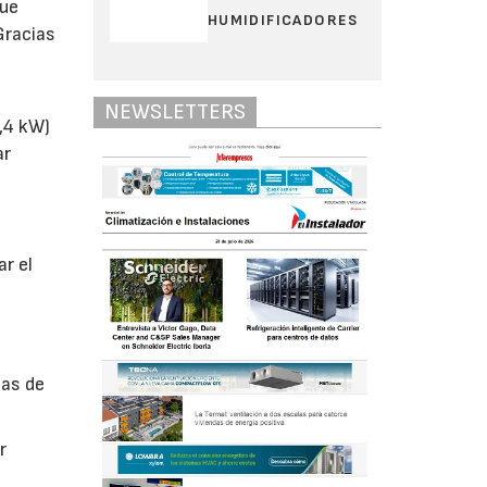
que
HUMIDIFICADORES
Gracias
NEWSLETTERS
3,4 kW)
ar
ar el
nas de
r