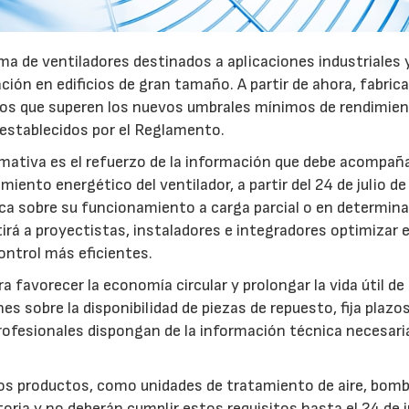
a de ventiladores destinados a aplicaciones industriales 
ación en edificios de gran tamaño. A partir de ahora, fabric
pos que superen los nuevos umbrales mínimos de rendimie
 establecidos por el Reglamento.
mativa es el refuerzo de la información que debe acompaña
iento energético del ventilador, a partir del 24 de julio d
fica sobre su funcionamiento a carga parcial o en determin
rá a proyectistas, instaladores e integradores optimizar e
ntrol más eficientes.
favorecer la economía circular y prolongar la vida útil de 
es sobre la disponibilidad de piezas de repuesto, fija plazo
rofesionales dispongan de la información técnica necesari
ros productos, como unidades de tratamiento de aire, bom
oria y no deberán cumplir estos requisitos hasta el 24 de j