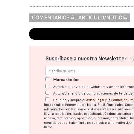
COMENTARIOS AL ARTÍCULO/NOTICIA
Suscríbase a nuestra Newsletter -
Marcar todos
Autorizo el envío de newsletters y avisos inform
Autorizo el envío de comunicaciones de terceros 
He leído y acepto el
Aviso Legal
y la
Política de Pr
Responsable:
Interempresas Media, S.L.U.
Finalidades:
Suscri
relacionados con la misma o relativos a intereses similares 
llevar a cabo las finalidades especificadas
Cesión:
Los datos p
Acceso, rectificación, oposición, supresión, portabilidad, l
considera que el tratamiento no se ajusta a la normativa vige
Datos