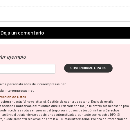
28/07/2026
30/07/2026
Deja un comentario
Ver ejemplo
SUSCRIBIRME GRATIS
ativos personalizados de interempresas.net
vía interempresas.net
otección de Datos
pción a nuestra(s) newsletter(s). Gestión de cuenta de usuario. Envío de emails
o asociados.
Conservación:
mientras dure la relación con Ud., o mientras sea necesario para
ueden cederse a otras
empresas del grupo
por motivos de gestión interna.
Derechos:
imitación del tratatamiento y decisiones automatizadas:
contacte con nuestro DPD
. Si
nte, puede presentar reclamación ante la
AEPD
.
Más información:
Política de Protección de