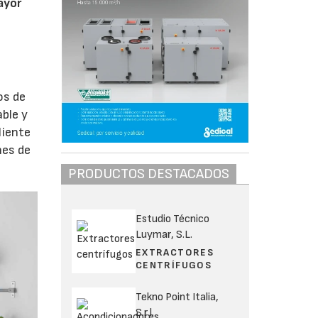
ayor
os de
ble y
liente
nes de
PRODUCTOS DESTACADOS
Estudio Técnico
Luymar, S.L.
EXTRACTORES
CENTRÍFUGOS
Tekno Point Italia,
S.r.l.