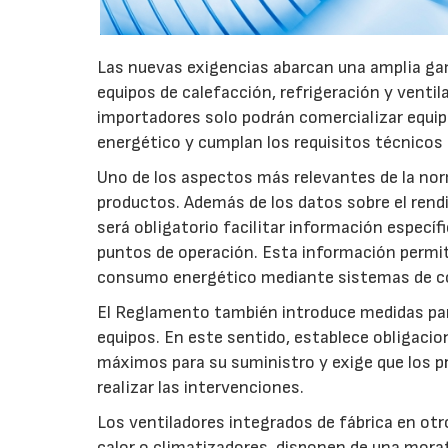
Las nuevas exigencias abarcan una amplia gam
equipos de calefacción, refrigeración y ventil
importadores solo podrán comercializar equi
energético y cumplan los requisitos técnicos
Uno de los aspectos más relevantes de la nor
productos. Además de los datos sobre el rendim
será obligatorio facilitar información especí
puntos de operación. Esta información permiti
consumo energético mediante sistemas de co
El Reglamento también introduce medidas para 
equipos. En este sentido, establece obligacion
máximos para su suministro y exige que los p
realizar las intervenciones.
Los ventiladores integrados de fábrica en ot
calor o climatizadores, disponen de una morat