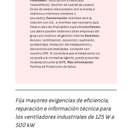
Finalidades:
Suscripción a nuestra(s)
newsletter(s). Gestión de cuenta de usuario.
Envío de emails relacionados con la misma o
relativos a intereses similares o
asociados.
Conservación:
mientras dure la
relación con Ud., o mientras sea necesario para
llevar a cabo las finalidades especificadas
Cesión:
Los datos pueden cederse a otras
empresas del
grupo
por motivos de gestión interna.
Derechos:
Acceso, rectificación, oposición, supresión,
portabilidad, limitación del tratatamiento y
decisiones automatizadas:
contacte con
nuestro DPD
. Si considera que el tratamiento no
se ajusta a la normativa vigente, puede presentar
reclamación ante la
AEPD
.
Más información:
Política de Protección de Datos
Fija mayores exigencias de eficiencia,
reparación e información técnica para
los ventiladores industriales de 125 W a
500 kW