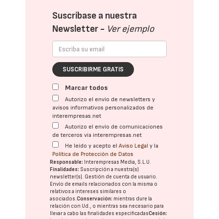
Suscríbase a nuestra
Newsletter -
Ver ejemplo
SUSCRIBIRME GRATIS
Marcar todos
Autorizo el envío de newsletters y
avisos informativos personalizados de
interempresas.net
Autorizo el envío de comunicaciones
de terceros vía interempresas.net
He leído y acepto el
Aviso Legal
y la
Política de Protección de Datos
Responsable:
Interempresas Media, S.L.U.
Finalidades:
Suscripción a nuestra(s)
newsletter(s). Gestión de cuenta de usuario.
Envío de emails relacionados con la misma o
relativos a intereses similares o
asociados.
Conservación:
mientras dure la
relación con Ud., o mientras sea necesario para
llevar a cabo las finalidades especificadas
Cesión: