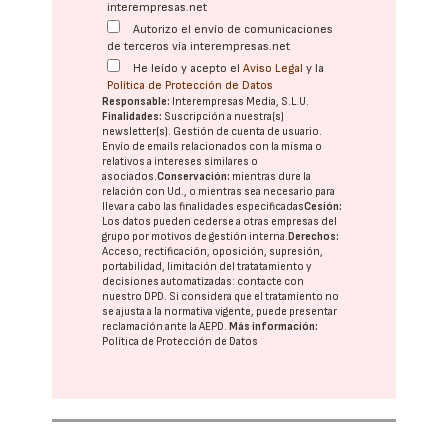
interempresas.net
Autorizo el envío de comunicaciones
de terceros vía interempresas.net
He leído y acepto el
Aviso Legal
y la
Política de Protección de Datos
Responsable:
Interempresas Media, S.L.U.
Finalidades:
Suscripción a nuestra(s)
newsletter(s). Gestión de cuenta de usuario.
Envío de emails relacionados con la misma o
relativos a intereses similares o
asociados.
Conservación:
mientras dure la
relación con Ud., o mientras sea necesario para
llevar a cabo las finalidades especificadas
Cesión:
Los datos pueden cederse a otras
empresas del
grupo
por motivos de gestión interna.
Derechos:
Acceso, rectificación, oposición, supresión,
portabilidad, limitación del tratatamiento y
decisiones automatizadas:
contacte con
nuestro DPD
. Si considera que el tratamiento no
se ajusta a la normativa vigente, puede presentar
reclamación ante la
AEPD
.
Más información:
Política de Protección de Datos