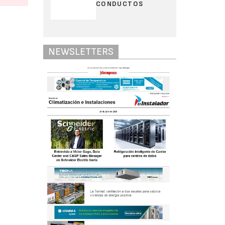
CONDUCTOS
NEWSLETTERS
amente
25 W y