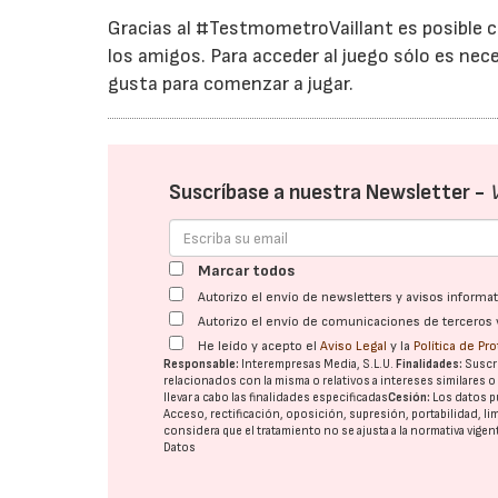
Gracias al #TestmometroVaillant es posible c
los amigos. Para acceder al juego sólo es nece
gusta para comenzar a jugar.
Suscríbase a nuestra Newsletter -
Marcar todos
Autorizo el envío de newsletters y avisos inform
Autorizo el envío de comunicaciones de terceros 
He leído y acepto el
Aviso Legal
y la
Política de Pr
Responsable:
Interempresas Media, S.L.U.
Finalidades:
Suscri
relacionados con la misma o relativos a intereses similares 
llevar a cabo las finalidades especificadas
Cesión:
Los datos p
Acceso, rectificación, oposición, supresión, portabilidad, l
considera que el tratamiento no se ajusta a la normativa vige
Datos