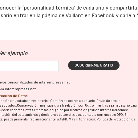
onocer la ´personalidad térmica‘ de cada uno y compartirla
sario entrar en la página de Vaillant en Facebook y darle a
Ver ejemplo
SUSCRIBIRME GRATIS
ativos personalizados de interempresas.net
vía interempresas.net
otección de Datos
pción a nuestra(s) newsletter(s). Gestión de cuenta de usuario. Envío de emails
o asociados.
Conservación:
mientras dure la relación con Ud., o mientras sea necesario para
ueden cederse a otras
empresas del grupo
por motivos de gestión interna.
Derechos:
imitación del tratatamiento y decisiones automatizadas:
contacte con nuestro DPD
. Si
nte, puede presentar reclamación ante la
AEPD
.
Más información:
Política de Protección de