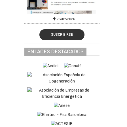
y a
antes e
28/07/2026
nto
SUSCRIBIRSE
r a los
e 2027
ENLACES DESTACADOS
ados
l
los
s
a para
bas de
ulio de