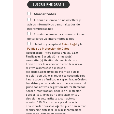
SUSCRIBIRME GRATIS
Marcar todos
Autorizo el envío de newsletters y
avisos informativos personalizados de
interempresas.net
Autorizo el envío de comunicaciones
de terceros vía interempresas.net
He leído y acepto el
Aviso Legal
y la
Política de Protección de Datos
Responsable:
Interempresas Media, S.L.U.
Finalidades:
Suscripción a nuestra(s)
newsletter(s). Gestión de cuenta de usuario.
Envío de emails relacionados con la misma o
relativos a intereses similares o
asociados.
Conservación:
mientras dure la
relación con Ud., o mientras sea necesario para
llevar a cabo las finalidades especificadas
Cesión:
Los datos pueden cederse a otras
empresas del
grupo
por motivos de gestión interna.
Derechos:
Acceso, rectificación, oposición, supresión,
portabilidad, limitación del tratatamiento y
decisiones automatizadas:
contacte con
nuestro DPD
. Si considera que el tratamiento no
se ajusta a la normativa vigente, puede presentar
reclamación ante la
AEPD
.
Más información:
Política de Protección de Datos