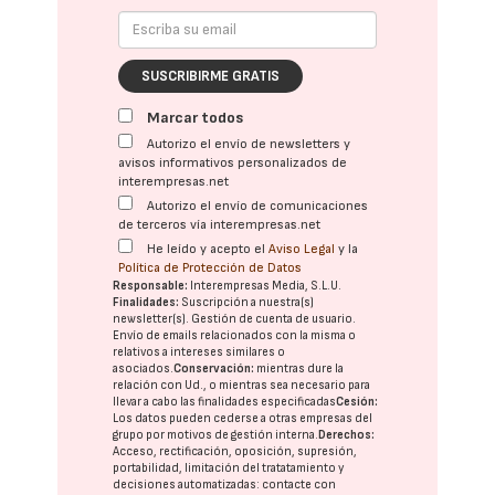
SUSCRIBIRME GRATIS
Marcar todos
Autorizo el envío de newsletters y
avisos informativos personalizados de
interempresas.net
Autorizo el envío de comunicaciones
de terceros vía interempresas.net
He leído y acepto el
Aviso Legal
y la
Política de Protección de Datos
Responsable:
Interempresas Media, S.L.U.
Finalidades:
Suscripción a nuestra(s)
newsletter(s). Gestión de cuenta de usuario.
Envío de emails relacionados con la misma o
relativos a intereses similares o
asociados.
Conservación:
mientras dure la
relación con Ud., o mientras sea necesario para
llevar a cabo las finalidades especificadas
Cesión:
Los datos pueden cederse a otras
empresas del
grupo
por motivos de gestión interna.
Derechos:
Acceso, rectificación, oposición, supresión,
portabilidad, limitación del tratatamiento y
decisiones automatizadas:
contacte con