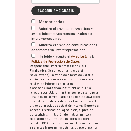
SUSCRIBIRME GRATIS
Marcar todos
Autorizo el envío de newsletters y
avisos informativos personalizados de
interempresas.net
Autorizo el envío de comunicaciones
de terceros vía interempresas.net
He leído y acepto el
Aviso Legal
y la
Política de Protección de Datos
Responsable:
Interempresas Media, S.L.U.
Finalidades:
Suscripción a nuestra(s)
newsletter(s). Gestión de cuenta de usuario.
Envío de emails relacionados con la misma o
relativos a intereses similares o
asociados.
Conservación:
mientras dure la
relación con Ud., o mientras sea necesario para
llevar a cabo las finalidades especificadas
Cesión:
Los datos pueden cederse a otras
empresas del
grupo
por motivos de gestión interna.
Derechos:
Acceso, rectificación, oposición, supresión,
portabilidad, limitación del tratatamiento y
decisiones automatizadas:
contacte con
nuestro DPD
. Si considera que el tratamiento no
se ajusta a la normativa vigente, puede presentar