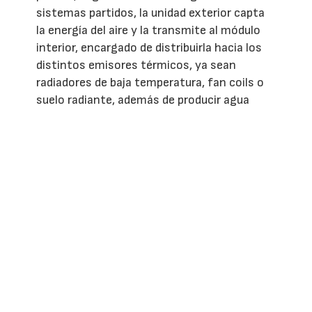
sistemas partidos, la unidad exterior capta
la energía del aire y la transmite al módulo
interior, encargado de distribuirla hacia los
distintos emisores térmicos, ya sean
radiadores de baja temperatura, fan coils o
suelo radiante, además de producir agua
caliente sanitaria cuando el sistema lo
incorpora.
Aunque requiere una planificación más
completa que otras soluciones, la
aerotermia ofrece una ventaja diferencial:
un único sistema es capaz de cubrir las
necesidades de calefacción, refrigeración y
agua caliente de la vivienda, reduciendo el
consumo energético y mejorando el confort
durante todo el año.
La instalación no termina cuando el