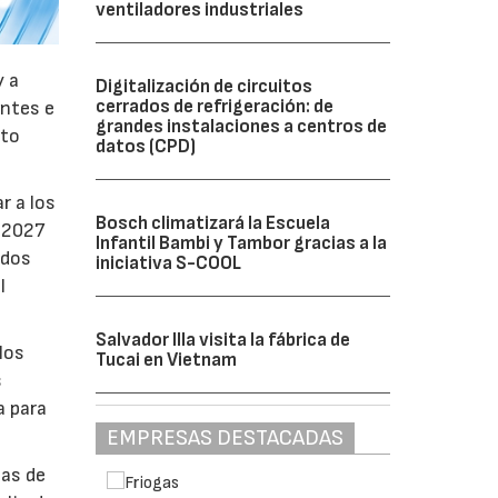
ventiladores industriales
y a
Digitalización de circuitos
cerrados de refrigeración: de
antes e
grandes instalaciones a centros de
nto
datos (CPD)
r a los
Bosch climatizará la Escuela
e 2027
Infantil Bambi y Tambor gracias a la
ados
iniciativa S-COOL
l
Salvador Illa visita la fábrica de
los
Tucai en Vietnam
s
a para
EMPRESAS DESTACADAS
bas de