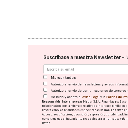
Suscríbase a nuestra Newsletter -
Marcar todos
Autorizo el envío de newsletters y avisos inform
Autorizo el envío de comunicaciones de terceros 
He leído y acepto el
Aviso Legal
y la
Política de Pr
Responsable:
Interempresas Media, S.L.U.
Finalidades:
Suscri
relacionados con la misma o relativos a intereses similares 
llevar a cabo las finalidades especificadas
Cesión:
Los datos p
Acceso, rectificación, oposición, supresión, portabilidad, l
considera que el tratamiento no se ajusta a la normativa vige
Datos