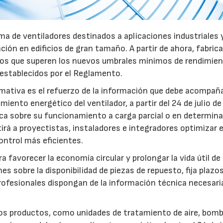
a de ventiladores destinados a aplicaciones industriales 
ación en edificios de gran tamaño. A partir de ahora, fabric
pos que superen los nuevos umbrales mínimos de rendimie
 establecidos por el Reglamento.
mativa es el refuerzo de la información que debe acompaña
iento energético del ventilador, a partir del 24 de julio d
fica sobre su funcionamiento a carga parcial o en determin
rá a proyectistas, instaladores e integradores optimizar e
ntrol más eficientes.
favorecer la economía circular y prolongar la vida útil de 
es sobre la disponibilidad de piezas de repuesto, fija plazo
rofesionales dispongan de la información técnica necesari
ros productos, como unidades de tratamiento de aire, bom