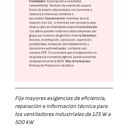
Finalidades:
Suscripción a nuestra(s)
newsletter(s). Gestión de cuenta de usuario.
Envío de emails relacionados con la misma o
relativos a intereses similares o
asociados.
Conservación:
mientras dure la
relación con Ud., o mientras sea necesario para
llevar a cabo las finalidades especificadas
Cesión:
Los datos pueden cederse a otras
empresas del
grupo
por motivos de gestión interna.
Derechos:
Acceso, rectificación, oposición, supresión,
portabilidad, limitación del tratatamiento y
decisiones automatizadas:
contacte con
nuestro DPD
. Si considera que el tratamiento no
se ajusta a la normativa vigente, puede presentar
reclamación ante la
AEPD
.
Más información:
Política de Protección de Datos
Fija mayores exigencias de eficiencia,
reparación e información técnica para
los ventiladores industriales de 125 W a
500 kW