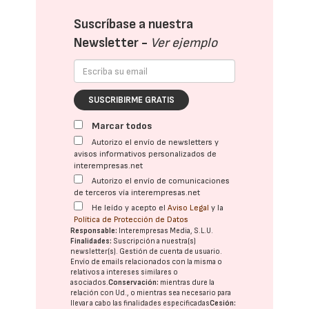
Suscríbase a nuestra
Newsletter -
Ver ejemplo
SUSCRIBIRME GRATIS
Marcar todos
Autorizo el envío de newsletters y
avisos informativos personalizados de
interempresas.net
Autorizo el envío de comunicaciones
de terceros vía interempresas.net
He leído y acepto el
Aviso Legal
y la
Política de Protección de Datos
Responsable:
Interempresas Media, S.L.U.
Finalidades:
Suscripción a nuestra(s)
newsletter(s). Gestión de cuenta de usuario.
Envío de emails relacionados con la misma o
relativos a intereses similares o
asociados.
Conservación:
mientras dure la
relación con Ud., o mientras sea necesario para
llevar a cabo las finalidades especificadas
Cesión: