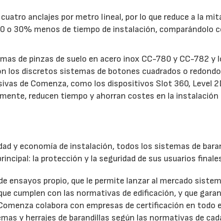
cuatro anclajes por metro lineal, por lo que reduce a la mit
n 20 o 30% menos de tiempo de instalación, comparándolo 
emas de pinzas de suelo en acero inox CC-780 y CC-782 y 
con los discretos sistemas de botones cuadrados o redond
ivas de Comenza, como los dispositivos Slot 360, Level 2
cilmente, reducen tiempo y ahorran costes en la instalación
idad y economía de instalación, todos los sistemas de baran
ncipal: la protección y la seguridad de sus usuarios finale
de ensayos propio, que le permite lanzar al mercado siste
que cumplen con las normativas de edificación, y que garan
 Comenza colabora con empresas de certificación en todo e
emas y herrajes de barandillas según las normativas de cada