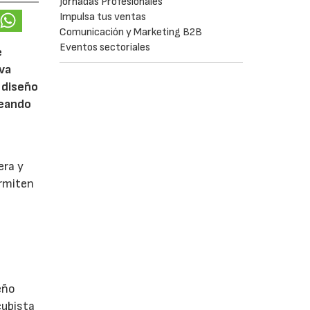
Jornadas Profesionales
Impulsa tus ventas
Comunicación y Marketing B2B
Eventos sectoriales
e
eva
 diseño
reando
era y
ermiten
eño
cubista