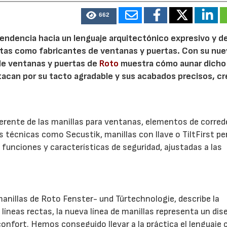
662
 tendencia hacia un lenguaje arquitectónico expresivo y d
ristas como fabricantes de ventanas y puertas. Con su nu
 de ventanas y puertas de
Roto
muestra cómo aunar dicho
stacan por su tacto agradable y sus acabados precisos, c
.
herente de las manillas para ventanas, elementos de corred
es técnicas como Secustik, manillas con llave o TiltFirst p
funciones y características de seguridad, ajustadas a las
anillas de Roto Fenster- und Türtechnologie, describe la
líneas rectas, la nueva línea de manillas representa un dis
confort. Hemos conseguido llevar a la práctica el lenguaje 