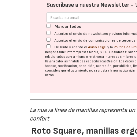
Suscríbase a nuestra Newsletter -
Marcar todos
Autorizo el envío de newsletters y avisos inform
Autorizo el envío de comunicaciones de terceros 
He leído y acepto el
Aviso Legal
y la
Política de Pr
Responsable:
Interempresas Media, S.L.U.
Finalidades:
Suscri
relacionados con la misma o relativos a intereses similares 
llevar a cabo las finalidades especificadas
Cesión:
Los datos p
Acceso, rectificación, oposición, supresión, portabilidad, l
considera que el tratamiento no se ajusta a la normativa vige
Datos
La nueva línea de manillas representa un
confort
Roto Square, manillas erg