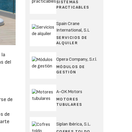
SISTEMAS
PRACTICABLES
Spain Crane
International, S.L
SERVICIOS DE
ALQUILER
 la
Opera Company, S.r.l.
as del
MÓDULOS DE
GESTIÓN
A-OK Motors
rse de
MOTORES
TUBULARES
os de
parte
Siplan Ibérica, S.L.
COFRES TOLDO