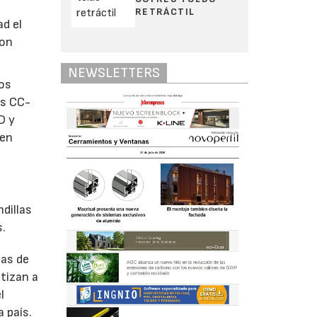
RETRÁCTIL
ad el
con
NEWSLETTERS
los
os CC-
D y
 en
dillas
s.
mas de
tizan a
l
 país.