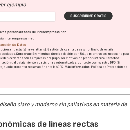
Ver ejemplo
SUSCRIBIRME GRATIS
ativos personalizados de interempresas.net
vía interempresas.net
otección de Datos
pción a nuestra(s) newsletter(s). Gestión de cuenta de usuario. Envío de emails
o asociados.
Conservación:
mientras dure la relación con Ud., o mientras sea necesario para
ueden cederse a otras
empresas del grupo
por motivos de gestión interna.
Derechos:
imitación del tratatamiento y decisiones automatizadas:
contacte con nuestro DPD
. Si
nte, puede presentar reclamación ante la
AEPD
.
Más información:
Política de Protección de
 diseño claro y moderno sin paliativos en materia de
onómicas de líneas rectas