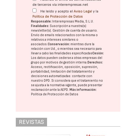
de terceros vía interempresas.net
He leído y acepto el
Aviso Legal
y la
Política de Protección de Datos
Responsable:
Interempresas Media, S.L.U.
Finalidades:
Suscripción a nuestra(s)
newsletter(s). Gestión de cuenta de usuario.
Envío de emails relacionados con la misma o
relativos a intereses similares o
asociados.
Conservación:
mientras dure la
relación con Ud., o mientras sea necesario para
llevar a cabo las finalidades especificadas
Cesión:
Los datos pueden cederse a otras
empresas del
grupo
por motivos de gestión interna.
Derechos:
Acceso, rectificación, oposición, supresión,
portabilidad, limitación del tratatamiento y
decisiones automatizadas:
contacte con
nuestro DPD
. Si considera que el tratamiento no
se ajusta a la normativa vigente, puede presentar
reclamación ante la
AEPD
.
Más información:
Política de Protección de Datos
REVISTAS