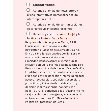
Marcar todos
Autorizo el envío de newsletters y
avisos informativos personalizados de
interempresas.net
Autorizo el envío de comunicaciones
de terceros vía interempresas.net
He leído y acepto el
Aviso Legal
y la
Política de Protección de Datos
Responsable:
Interempresas Media, S.L.U.
Finalidades:
Suscripción a nuestra(s)
newsletter(s). Gestión de cuenta de usuario.
Envío de emails relacionados con la misma o
relativos a intereses similares o
asociados.
Conservación:
mientras dure la
relación con Ud., o mientras sea necesario para
llevar a cabo las finalidades especificadas
Cesión:
Los datos pueden cederse a otras
empresas del
grupo
por motivos de gestión interna.
Derechos:
Acceso, rectificación, oposición, supresión,
portabilidad, limitación del tratatamiento y
decisiones automatizadas:
contacte con
nuestro DPD
. Si considera que el tratamiento no
se ajusta a la normativa vigente, puede presentar
reclamación ante la
AEPD
.
Más información:
Política de Protección de Datos