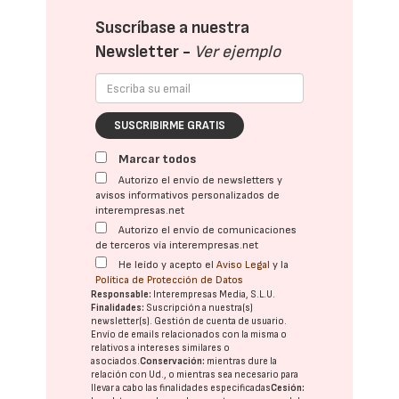
Suscríbase a nuestra
Newsletter -
Ver ejemplo
SUSCRIBIRME GRATIS
Marcar todos
Autorizo el envío de newsletters y
avisos informativos personalizados de
interempresas.net
Autorizo el envío de comunicaciones
de terceros vía interempresas.net
He leído y acepto el
Aviso Legal
y la
Política de Protección de Datos
Responsable:
Interempresas Media, S.L.U.
Finalidades:
Suscripción a nuestra(s)
newsletter(s). Gestión de cuenta de usuario.
Envío de emails relacionados con la misma o
relativos a intereses similares o
asociados.
Conservación:
mientras dure la
relación con Ud., o mientras sea necesario para
llevar a cabo las finalidades especificadas
Cesión: