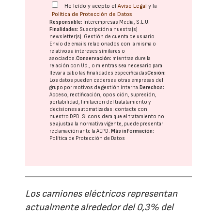
He leído y acepto el
Aviso Legal
y la
Política de Protección de Datos
Responsable:
Interempresas Media, S.L.U.
Finalidades:
Suscripción a nuestra(s)
newsletter(s). Gestión de cuenta de usuario.
Envío de emails relacionados con la misma o
relativos a intereses similares o
asociados.
Conservación:
mientras dure la
relación con Ud., o mientras sea necesario para
llevar a cabo las finalidades especificadas
Cesión:
Los datos pueden cederse a otras
empresas del
grupo
por motivos de gestión interna.
Derechos:
Acceso, rectificación, oposición, supresión,
portabilidad, limitación del tratatamiento y
decisiones automatizadas:
contacte con
nuestro DPD
. Si considera que el tratamiento no
se ajusta a la normativa vigente, puede presentar
reclamación ante la
AEPD
.
Más información:
Política de Protección de Datos
Los camiones eléctricos representan
actualmente alrededor del 0,3% del