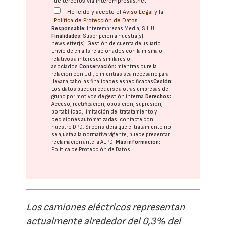
de terceros vía interempresas.net
He leído y acepto el
Aviso Legal
y la
Política de Protección de Datos
Responsable:
Interempresas Media, S.L.U.
Finalidades:
Suscripción a nuestra(s)
newsletter(s). Gestión de cuenta de usuario.
Envío de emails relacionados con la misma o
relativos a intereses similares o
asociados.
Conservación:
mientras dure la
relación con Ud., o mientras sea necesario para
llevar a cabo las finalidades especificadas
Cesión:
Los datos pueden cederse a otras
empresas del
grupo
por motivos de gestión interna.
Derechos:
Acceso, rectificación, oposición, supresión,
portabilidad, limitación del tratatamiento y
decisiones automatizadas:
contacte con
nuestro DPD
. Si considera que el tratamiento no
se ajusta a la normativa vigente, puede presentar
reclamación ante la
AEPD
.
Más información:
Política de Protección de Datos
Los camiones eléctricos representan
actualmente alrededor del 0,3% del