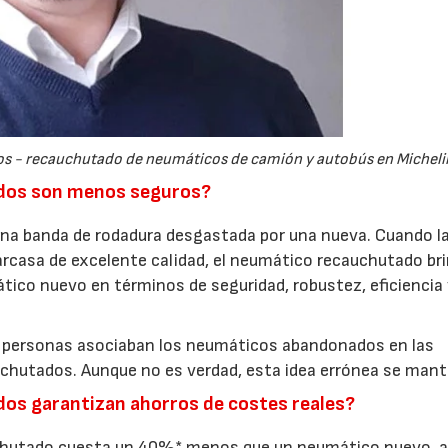
tos - recauchutado de neumáticos de camión y autobús en Michel
dos son menos seguros?
 una banda de rodadura desgastada por una nueva. Cuando l
arcasa de excelente calidad, el neumático recauchutado br
ico nuevo en términos de seguridad, robustez, eficiencia
 personas asociaban los neumáticos abandonados en las
hutados. Aunque no es verdad, esta idea errónea se mant
os garantizan ahorros de costes reales?
07/07/2026
21/07/2026
chutado cuesta un 40%* menos que un neumático nuevo, 