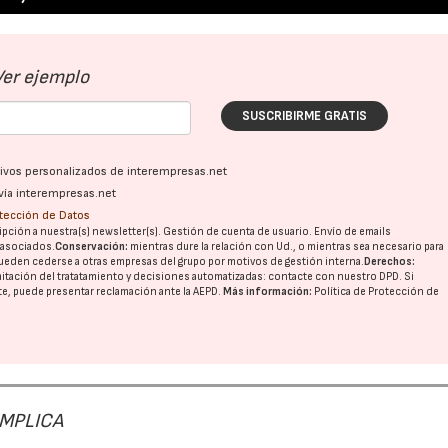
Ver ejemplo
SUSCRIBIRME GRATIS
ativos personalizados de interempresas.net
vía interempresas.net
otección de Datos
pción a nuestra(s) newsletter(s). Gestión de cuenta de usuario. Envío de emails
o asociados.
Conservación:
mientras dure la relación con Ud., o mientras sea necesario para
ueden cederse a otras
empresas del grupo
por motivos de gestión interna.
Derechos:
imitación del tratatamiento y decisiones automatizadas:
contacte con nuestro DPD
. Si
nte, puede presentar reclamación ante la
AEPD
.
Más información:
Política de Protección de
 IMPLICA