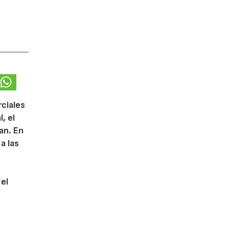
rciales
, el
lan. En
a las
 el