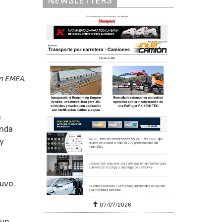
NEWSLETTERS
in EMEA.
a
inda
 y
uvo.
07/07/2026
aun