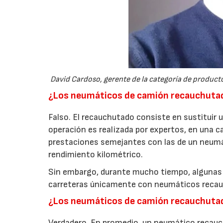
David Cardoso, gerente de la categoría de produc
¿Los neumáticos de camión recauchuta
Falso. El recauchutado consiste en sustituir
operación es realizada por expertos, en una c
prestaciones semejantes con las de un neumát
rendimiento kilométrico.
Sin embargo, durante mucho tiempo, algunas
carreteras únicamente con neumáticos recauc
¿Los neumáticos de camión recauchutad
Verdadero. En promedio, un neumático recau