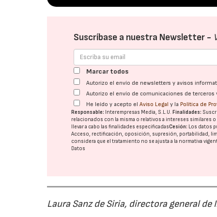
Suscríbase a nuestra Newsletter -
Marcar todos
Autorizo el envío de newsletters y avisos inform
Autorizo el envío de comunicaciones de terceros 
He leído y acepto el
Aviso Legal
y la
Política de Pr
Responsable:
Interempresas Media, S.L.U.
Finalidades:
Suscri
relacionados con la misma o relativos a intereses similares 
llevar a cabo las finalidades especificadas
Cesión:
Los datos p
Acceso, rectificación, oposición, supresión, portabilidad, l
considera que el tratamiento no se ajusta a la normativa vige
Datos
Laura Sanz de Siria, directora general de