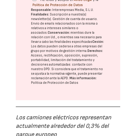
Política de Protección de Datos
Responsable:
Interempresas Media, S.L.U.
Finalidades:
Suscripción a nuestra(s)
newsletter(s). Gestión de cuenta de usuario.
Envío de emails relacionados con la misma o
relativos a intereses similares o
asociados.
Conservación:
mientras dure la
relación con Ud., o mientras sea necesario para
llevar a cabo las finalidades especificadas
Cesión:
Los datos pueden cederse a otras
empresas del
grupo
por motivos de gestión interna.
Derechos:
Acceso, rectificación, oposición, supresión,
portabilidad, limitación del tratatamiento y
decisiones automatizadas:
contacte con
nuestro DPD
. Si considera que el tratamiento no
se ajusta a la normativa vigente, puede presentar
reclamación ante la
AEPD
.
Más información:
Política de Protección de Datos
Los camiones eléctricos representan
actualmente alrededor del 0,3% del
parque europeo