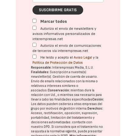
SUSCRIBIRME GRATIS
Marcar todos
Autorizo el envío de newsletters y
avisos informativos personalizados de
interempresas.net
Autorizo el envío de comunicaciones
de terceros vía interempresas.net
He leído y acepto el
Aviso Legal
y la
Política de Protección de Datos
Responsable:
Interempresas Media, S.L.U.
Finalidades:
Suscripción a nuestra(s)
newsletter(s). Gestión de cuenta de usuario.
Envío de emails relacionados con la misma o
relativos a intereses similares o
asociados.
Conservación:
mientras dure la
relación con Ud., o mientras sea necesario para
llevar a cabo las finalidades especificadas
Cesión:
Los datos pueden cederse a otras
empresas del
grupo
por motivos de gestión interna.
Derechos:
Acceso, rectificación, oposición, supresión,
portabilidad, limitación del tratatamiento y
decisiones automatizadas:
contacte con
nuestro DPD
. Si considera que el tratamiento no
se ajusta a la normativa vigente, puede presentar
reclamación ante la
AEPD
.
Más información: