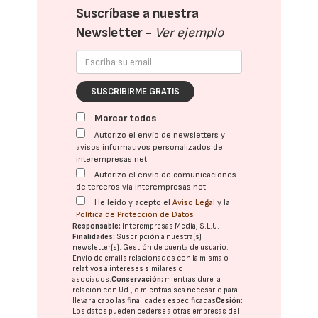
Suscríbase a nuestra
Newsletter -
Ver ejemplo
SUSCRIBIRME GRATIS
Marcar todos
Autorizo el envío de newsletters y
avisos informativos personalizados de
interempresas.net
Autorizo el envío de comunicaciones
de terceros vía interempresas.net
He leído y acepto el
Aviso Legal
y la
Política de Protección de Datos
Responsable:
Interempresas Media, S.L.U.
Finalidades:
Suscripción a nuestra(s)
newsletter(s). Gestión de cuenta de usuario.
Envío de emails relacionados con la misma o
relativos a intereses similares o
asociados.
Conservación:
mientras dure la
relación con Ud., o mientras sea necesario para
llevar a cabo las finalidades especificadas
Cesión:
Los datos pueden cederse a otras
empresas del