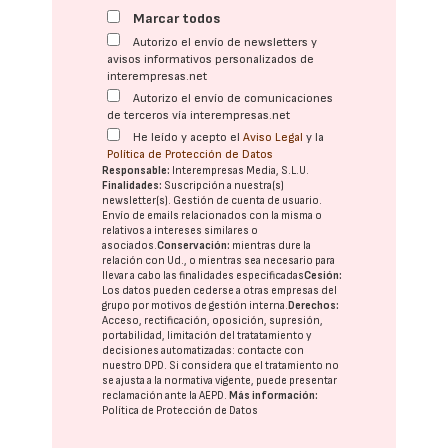
Marcar todos
Autorizo el envío de newsletters y
avisos informativos personalizados de
interempresas.net
Autorizo el envío de comunicaciones
de terceros vía interempresas.net
He leído y acepto el
Aviso Legal
y la
Política de Protección de Datos
Responsable:
Interempresas Media, S.L.U.
Finalidades:
Suscripción a nuestra(s)
newsletter(s). Gestión de cuenta de usuario.
Envío de emails relacionados con la misma o
relativos a intereses similares o
asociados.
Conservación:
mientras dure la
relación con Ud., o mientras sea necesario para
llevar a cabo las finalidades especificadas
Cesión:
Los datos pueden cederse a otras
empresas del
grupo
por motivos de gestión interna.
Derechos:
Acceso, rectificación, oposición, supresión,
portabilidad, limitación del tratatamiento y
decisiones automatizadas:
contacte con
nuestro DPD
. Si considera que el tratamiento no
se ajusta a la normativa vigente, puede presentar
reclamación ante la
AEPD
.
Más información:
Política de Protección de Datos