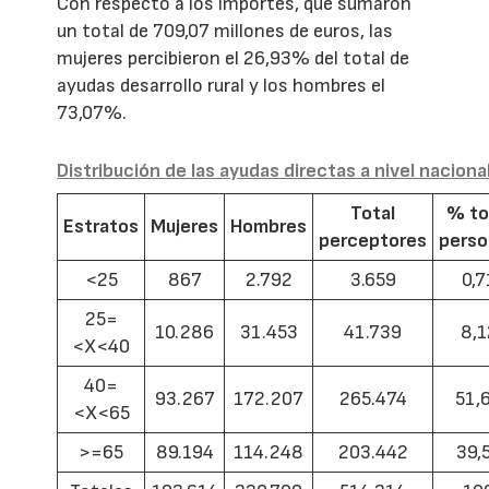
Con respecto a los importes, que sumaron
un total de 709,07 millones de euros, las
mujeres percibieron el 26,93% del total de
ayudas desarrollo rural y los hombres el
73,07%.
Distribución de las ayudas directas a nivel naciona
Total
% to
Estratos
Mujeres
Hombres
perceptores
pers
<25
867
2.792
3.659
0,7
25=
10.286
31.453
41.739
8,1
<X<40
40=
93.267
172.207
265.474
51,
<X<65
>=65
89.194
114.248
203.442
39,