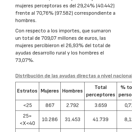
mujeres perceptoras es del 29,24% (40.442)
frente al 70,76% (97.582) correspondiente a
hombres.
Con respecto a los importes, que sumaron
un total de 709,07 millones de euros, las
mujeres percibieron el 26,93% del total de
ayudas desarrollo rural y los hombres el
73,07%.
Distribución de las ayudas directas a nivel naciona
Total
% to
Estratos
Mujeres
Hombres
perceptores
pers
<25
867
2.792
3.659
0,7
25=
10.286
31.453
41.739
8,1
<X<40