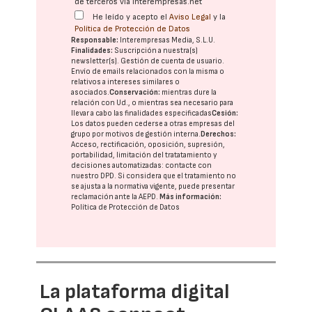
de terceros vía interempresas.net
He leído y acepto el
Aviso Legal
y la
Política de Protección de Datos
Responsable:
Interempresas Media, S.L.U.
Finalidades:
Suscripción a nuestra(s)
newsletter(s). Gestión de cuenta de usuario.
Envío de emails relacionados con la misma o
relativos a intereses similares o
asociados.
Conservación:
mientras dure la
relación con Ud., o mientras sea necesario para
llevar a cabo las finalidades especificadas
Cesión:
Los datos pueden cederse a otras
empresas del
grupo
por motivos de gestión interna.
Derechos:
Acceso, rectificación, oposición, supresión,
portabilidad, limitación del tratatamiento y
decisiones automatizadas:
contacte con
nuestro DPD
. Si considera que el tratamiento no
se ajusta a la normativa vigente, puede presentar
reclamación ante la
AEPD
.
Más información:
Política de Protección de Datos
La plataforma digital