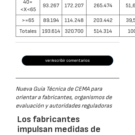
40=
93.267
172.207
265.474
51,
<X<65
>=65
89.194
114.248
203.442
39,
Totales
193.614
320.700
514.314
10
ver/escribir comentarios
Nueva Guía Técnica de CEMA para
orientar a fabricantes, organismos de
evaluación y autoridades reguladoras
Los fabricantes
impulsan medidas de