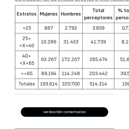
Total
% to
Estratos
Mujeres
Hombres
perceptores
pers
<25
867
2.792
3.659
0,7
25=
10.286
31.453
41.739
8,1
<X<40
40=
93.267
172.207
265.474
51,
<X<65
>=65
89.194
114.248
203.442
39,
Totales
193.614
320.700
514.314
10
ver/escribir comentarios