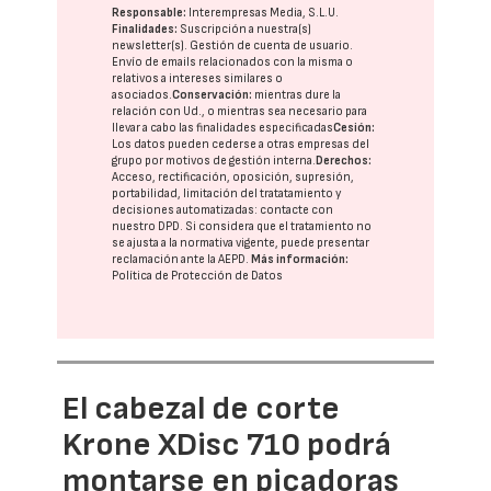
Responsable:
Interempresas Media, S.L.U.
Finalidades:
Suscripción a nuestra(s)
newsletter(s). Gestión de cuenta de usuario.
Envío de emails relacionados con la misma o
relativos a intereses similares o
asociados.
Conservación:
mientras dure la
relación con Ud., o mientras sea necesario para
llevar a cabo las finalidades especificadas
Cesión:
Los datos pueden cederse a otras
empresas del
grupo
por motivos de gestión interna.
Derechos:
Acceso, rectificación, oposición, supresión,
portabilidad, limitación del tratatamiento y
decisiones automatizadas:
contacte con
nuestro DPD
. Si considera que el tratamiento no
se ajusta a la normativa vigente, puede presentar
reclamación ante la
AEPD
.
Más información:
Política de Protección de Datos
El cabezal de corte
Krone XDisc 710 podrá
montarse en picadoras