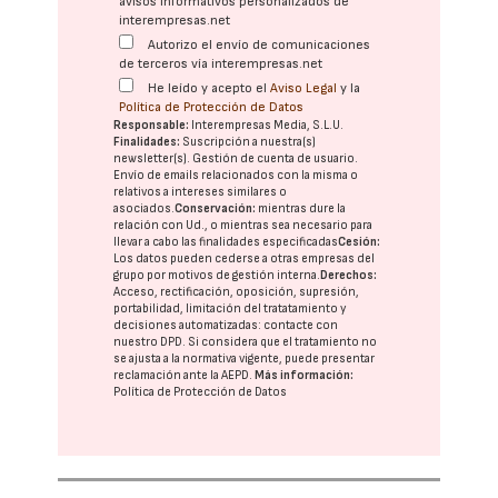
avisos informativos personalizados de
interempresas.net
Autorizo el envío de comunicaciones
de terceros vía interempresas.net
He leído y acepto el
Aviso Legal
y la
Política de Protección de Datos
Responsable:
Interempresas Media, S.L.U.
Finalidades:
Suscripción a nuestra(s)
newsletter(s). Gestión de cuenta de usuario.
Envío de emails relacionados con la misma o
relativos a intereses similares o
asociados.
Conservación:
mientras dure la
relación con Ud., o mientras sea necesario para
llevar a cabo las finalidades especificadas
Cesión:
Los datos pueden cederse a otras
empresas del
grupo
por motivos de gestión interna.
Derechos:
Acceso, rectificación, oposición, supresión,
portabilidad, limitación del tratatamiento y
decisiones automatizadas:
contacte con
nuestro DPD
. Si considera que el tratamiento no
se ajusta a la normativa vigente, puede presentar
reclamación ante la
AEPD
.
Más información:
Política de Protección de Datos