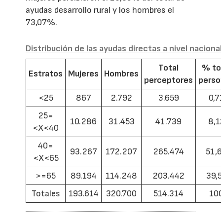
ayudas desarrollo rural y los hombres el
73,07%.
Distribución de las ayudas directas a nivel naciona
Total
% to
Estratos
Mujeres
Hombres
perceptores
pers
<25
867
2.792
3.659
0,7
25=
10.286
31.453
41.739
8,1
<X<40
40=
93.267
172.207
265.474
51,
<X<65
>=65
89.194
114.248
203.442
39,
Totales
193.614
320.700
514.314
10