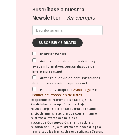
Suscríbase a nuestra
Newsletter -
Ver ejemplo
SUSCRIBIRME GRATIS
Marcar todos
Autorizo el envío de newsletters y
avisos informativos personalizados de
interempresas.net
Autorizo el envío de comunicaciones
de terceros vía interempresas.net
He leído y acepto el
Aviso Legal
y la
Política de Protección de Datos
Responsable:
Interempresas Media, S.L.U.
Finalidades:
Suscripción a nuestra(s)
newsletter(s). Gestión de cuenta de usuario.
Envío de emails relacionados con la misma o
relativos a intereses similares o
asociados.
Conservación:
mientras dure la
relación con Ud., o mientras sea necesario para
llevar a cabo las finalidades especificadas
Cesión: