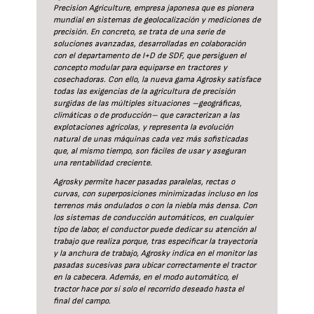
Precision Agriculture, empresa japonesa que es pionera
mundial en sistemas de geolocalización y mediciones de
precisión. En concreto, se trata de una serie de
soluciones avanzadas, desarrolladas en colaboración
con el departamento de I+D de SDF, que persiguen el
concepto modular para equiparse en tractores y
cosechadoras. Con ello, la nueva gama Agrosky satisface
todas las exigencias de la agricultura de precisión
surgidas de las múltiples situaciones –geográficas,
climáticas o de producción– que caracterizan a las
explotaciones agrícolas, y representa la evolución
natural de unas máquinas cada vez más sofisticadas
que, al mismo tiempo, son fáciles de usar y aseguran
una rentabilidad creciente.
Agrosky permite hacer pasadas paralelas, rectas o
curvas, con superposiciones minimizadas incluso en los
terrenos más ondulados o con la niebla más densa. Con
los sistemas de conducción automáticos, en cualquier
tipo de labor, el conductor puede dedicar su atención al
trabajo que realiza porque, tras especificar la trayectoria
y la anchura de trabajo, Agrosky indica en el monitor las
pasadas sucesivas para ubicar correctamente el tractor
en la cabecera. Además, en el modo automático, el
tractor hace por sí solo el recorrido deseado hasta el
final del campo.