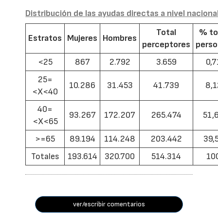
Distribución de las ayudas directas a nivel naciona
Total
% to
Estratos
Mujeres
Hombres
perceptores
pers
<25
867
2.792
3.659
0,7
25=
10.286
31.453
41.739
8,1
<X<40
40=
93.267
172.207
265.474
51,
<X<65
>=65
89.194
114.248
203.442
39,
Totales
193.614
320.700
514.314
10
ver/escribir comentarios