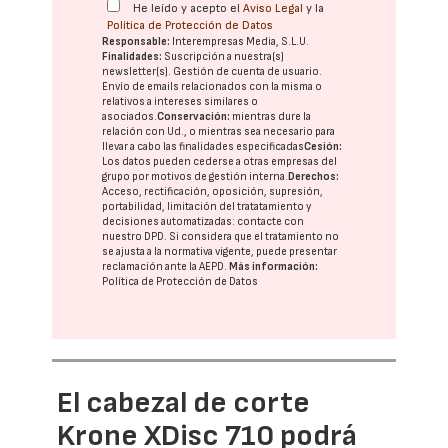
He leído y acepto el
Aviso Legal
y la
Política de Protección de Datos
Responsable:
Interempresas Media, S.L.U.
Finalidades:
Suscripción a nuestra(s)
newsletter(s). Gestión de cuenta de usuario.
Envío de emails relacionados con la misma o
relativos a intereses similares o
asociados.
Conservación:
mientras dure la
relación con Ud., o mientras sea necesario para
llevar a cabo las finalidades especificadas
Cesión:
Los datos pueden cederse a otras
empresas del
grupo
por motivos de gestión interna.
Derechos:
Acceso, rectificación, oposición, supresión,
portabilidad, limitación del tratatamiento y
decisiones automatizadas:
contacte con
nuestro DPD
. Si considera que el tratamiento no
se ajusta a la normativa vigente, puede presentar
reclamación ante la
AEPD
.
Más información:
Política de Protección de Datos
El cabezal de corte
Krone XDisc 710 podrá