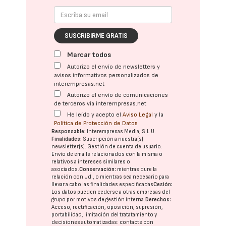
SUSCRIBIRME GRATIS
Marcar todos
Autorizo el envío de newsletters y
avisos informativos personalizados de
interempresas.net
Autorizo el envío de comunicaciones
de terceros vía interempresas.net
He leído y acepto el
Aviso Legal
y la
Política de Protección de Datos
Responsable:
Interempresas Media, S.L.U.
Finalidades:
Suscripción a nuestra(s)
newsletter(s). Gestión de cuenta de usuario.
Envío de emails relacionados con la misma o
relativos a intereses similares o
asociados.
Conservación:
mientras dure la
relación con Ud., o mientras sea necesario para
llevar a cabo las finalidades especificadas
Cesión:
Los datos pueden cederse a otras
empresas del
grupo
por motivos de gestión interna.
Derechos:
Acceso, rectificación, oposición, supresión,
portabilidad, limitación del tratatamiento y
decisiones automatizadas:
contacte con