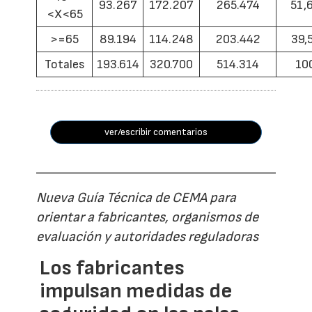
93.267
172.207
265.474
51,
<X<65
>=65
89.194
114.248
203.442
39,
Totales
193.614
320.700
514.314
10
ver/escribir comentarios
Nueva Guía Técnica de CEMA para
orientar a fabricantes, organismos de
evaluación y autoridades reguladoras
Los fabricantes
impulsan medidas de