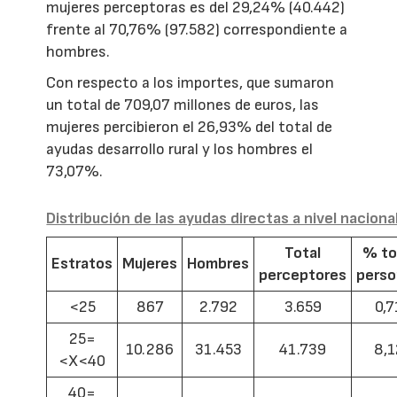
mujeres perceptoras es del 29,24% (40.442)
frente al 70,76% (97.582) correspondiente a
hombres.
Con respecto a los importes, que sumaron
un total de 709,07 millones de euros, las
mujeres percibieron el 26,93% del total de
ayudas desarrollo rural y los hombres el
73,07%.
Distribución de las ayudas directas a nivel naciona
Total
% to
Estratos
Mujeres
Hombres
perceptores
pers
<25
867
2.792
3.659
0,7
25=
10.286
31.453
41.739
8,1
<X<40
40=