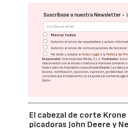
Suscríbase a nuestra Newsletter -
Marcar todos
Autorizo el envío de newsletters y avisos inform
Autorizo el envío de comunicaciones de terceros 
He leído y acepto el
Aviso Legal
y la
Política de Pr
Responsable:
Interempresas Media, S.L.U.
Finalidades:
Suscri
relacionados con la misma o relativos a intereses similares 
llevar a cabo las finalidades especificadas
Cesión:
Los datos p
Acceso, rectificación, oposición, supresión, portabilidad, l
considera que el tratamiento no se ajusta a la normativa vige
Datos
El cabezal de corte Kron
picadoras John Deere y N