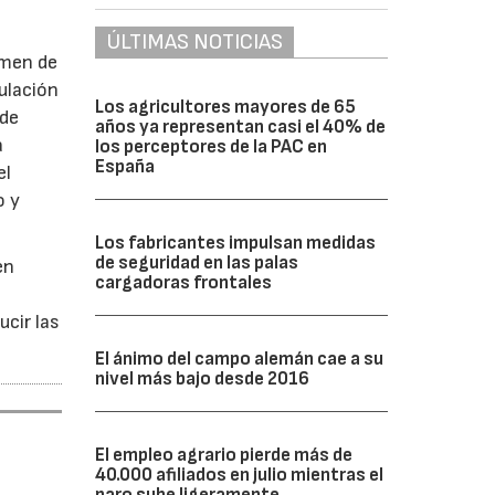
ÚLTIMAS NOTICIAS
imen de
ulación
Los agricultores mayores de 65
 de
años ya representan casi el 40% de
a
los perceptores de la PAC en
España
el
o y
Los fabricantes impulsan medidas
de seguridad en las palas
en
cargadoras frontales
ucir las
El ánimo del campo alemán cae a su
nivel más bajo desde 2016
El empleo agrario pierde más de
40.000 afiliados en julio mientras el
paro sube ligeramente