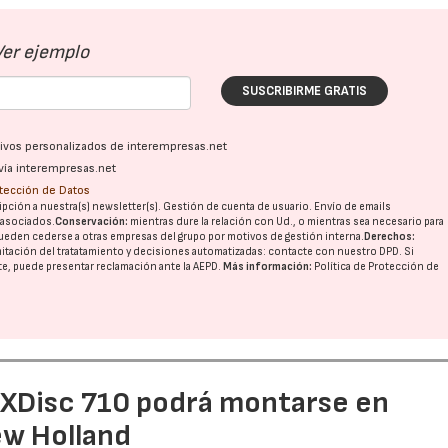
Ver ejemplo
SUSCRIBIRME GRATIS
ativos personalizados de interempresas.net
vía interempresas.net
otección de Datos
pción a nuestra(s) newsletter(s). Gestión de cuenta de usuario. Envío de emails
o asociados.
Conservación:
mientras dure la relación con Ud., o mientras sea necesario para
ueden cederse a otras
empresas del grupo
por motivos de gestión interna.
Derechos:
imitación del tratatamiento y decisiones automatizadas:
contacte con nuestro DPD
. Si
nte, puede presentar reclamación ante la
AEPD
.
Más información:
Política de Protección de
e XDisc 710 podrá montarse en
ew Holland