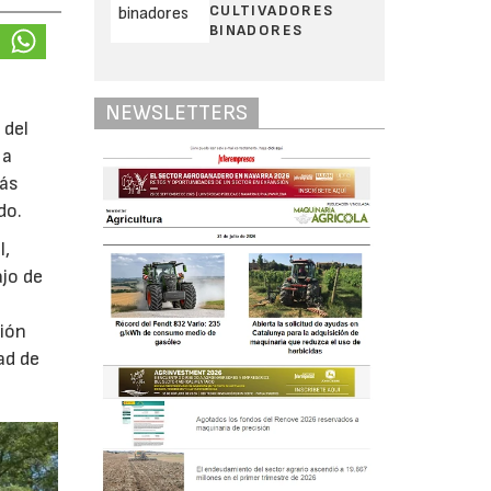
CULTIVADORES
BINADORES
NEWSLETTERS
 del
 a
más
do.
l,
ajo de
ción
ad de