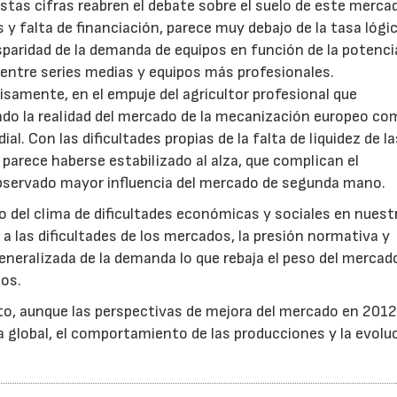
Estas cifras reabren el debate sobre el suelo de este merca
s y falta de financiación, parece muy debajo de la tasa lógi
isparidad de la demanda de equipos en función de la potenci
 entre series medias y equipos más profesionales.
isamente, en el empuje del agricultor profesional que
cando la realidad del mercado de la mecanización europeo co
 Con las dificultades propias de la falta de liquidez de la
 parece haberse estabilizado al alza, que complican el
bservado mayor influencia del mercado de segunda mano.
o del clima de dificultades económicas y sociales en nuestr
a las dificultades de los mercados, la presión normativa y
generalizada de la demanda lo que rebaja el peso del mercad
eos.
rto, aunque las perspectivas de mejora del mercado en 201
a global, el comportamiento de las producciones y la evolu