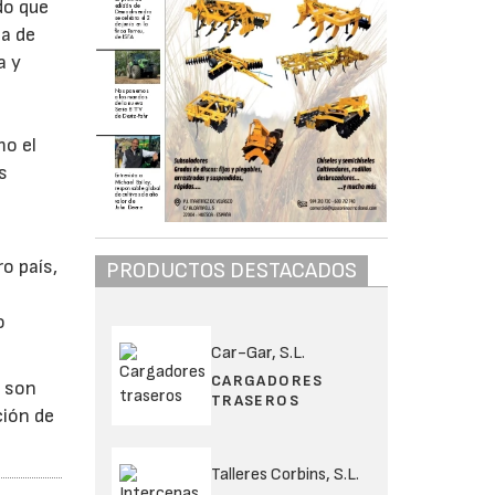
do que
ca de
a y
mo el
s
o país,
PRODUCTOS DESTACADOS
o
Car-Gar, S.L.
CARGADORES
2 son
TRASEROS
ción de
Talleres Corbins, S.L.