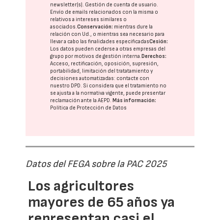
newsletter(s). Gestión de cuenta de usuario.
Envío de emails relacionados con la misma o
relativos a intereses similares o
asociados.
Conservación:
mientras dure la
relación con Ud., o mientras sea necesario para
llevar a cabo las finalidades especificadas
Cesión:
Los datos pueden cederse a otras
empresas del
grupo
por motivos de gestión interna.
Derechos:
Acceso, rectificación, oposición, supresión,
portabilidad, limitación del tratatamiento y
decisiones automatizadas:
contacte con
nuestro DPD
. Si considera que el tratamiento no
se ajusta a la normativa vigente, puede presentar
reclamación ante la
AEPD
.
Más información:
Política de Protección de Datos
Datos del FEGA sobre la PAC 2025
Los agricultores
mayores de 65 años ya
representan casi el