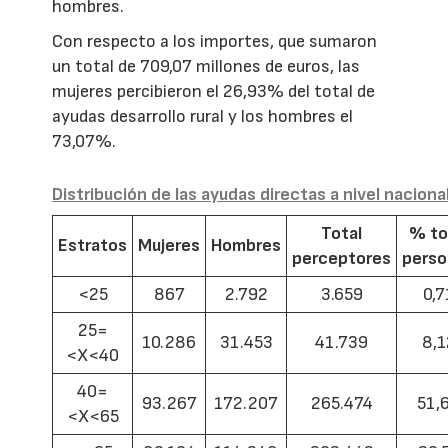
hombres.
Con respecto a los importes, que sumaron
un total de 709,07 millones de euros, las
mujeres percibieron el 26,93% del total de
ayudas desarrollo rural y los hombres el
73,07%.
Distribución de las ayudas directas a nivel naciona
Total
% to
Estratos
Mujeres
Hombres
perceptores
pers
<25
867
2.792
3.659
0,7
25=
10.286
31.453
41.739
8,1
<X<40
40=
93.267
172.207
265.474
51,
<X<65