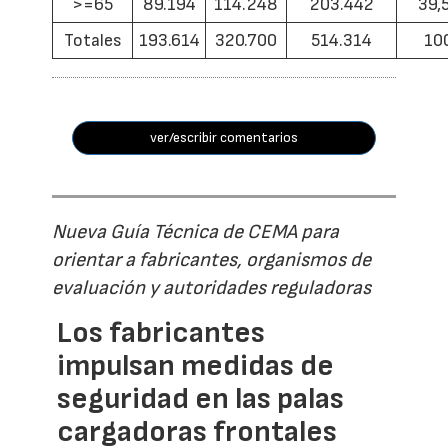
>=65
89.194
114.248
203.442
39,
Totales
193.614
320.700
514.314
10
ver/escribir comentarios
Nueva Guía Técnica de CEMA para
orientar a fabricantes, organismos de
evaluación y autoridades reguladoras
Los fabricantes
impulsan medidas de
seguridad en las palas
cargadoras frontales