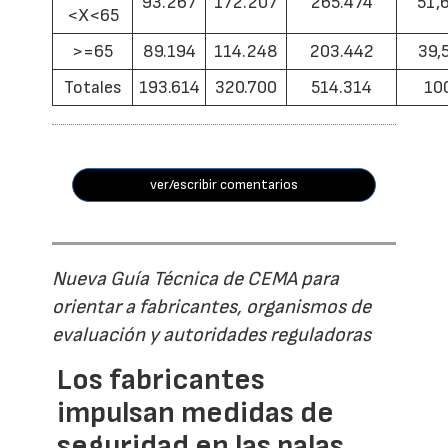
93.267
172.207
265.474
51,
<X<65
>=65
89.194
114.248
203.442
39,
Totales
193.614
320.700
514.314
10
ver/escribir comentarios
Nueva Guía Técnica de CEMA para
orientar a fabricantes, organismos de
evaluación y autoridades reguladoras
Los fabricantes
impulsan medidas de
seguridad en las palas