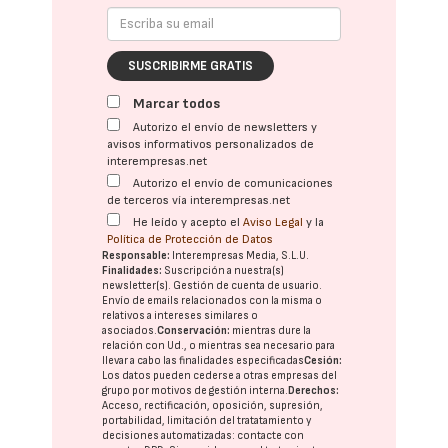
SUSCRIBIRME GRATIS
Marcar todos
Autorizo el envío de newsletters y
avisos informativos personalizados de
interempresas.net
Autorizo el envío de comunicaciones
de terceros vía interempresas.net
He leído y acepto el
Aviso Legal
y la
Política de Protección de Datos
Responsable:
Interempresas Media, S.L.U.
Finalidades:
Suscripción a nuestra(s)
newsletter(s). Gestión de cuenta de usuario.
Envío de emails relacionados con la misma o
relativos a intereses similares o
asociados.
Conservación:
mientras dure la
relación con Ud., o mientras sea necesario para
llevar a cabo las finalidades especificadas
Cesión:
Los datos pueden cederse a otras
empresas del
grupo
por motivos de gestión interna.
Derechos:
Acceso, rectificación, oposición, supresión,
portabilidad, limitación del tratatamiento y
decisiones automatizadas:
contacte con