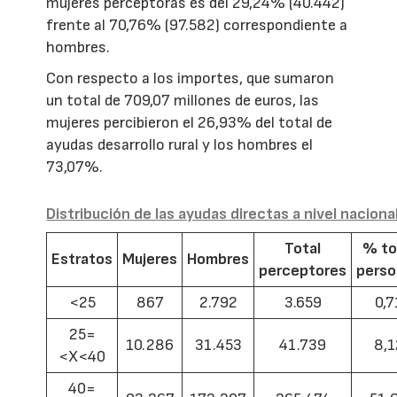
mujeres perceptoras es del 29,24% (40.442)
frente al 70,76% (97.582) correspondiente a
hombres.
Con respecto a los importes, que sumaron
un total de 709,07 millones de euros, las
mujeres percibieron el 26,93% del total de
ayudas desarrollo rural y los hombres el
73,07%.
Distribución de las ayudas directas a nivel naciona
Total
% to
Estratos
Mujeres
Hombres
perceptores
pers
<25
867
2.792
3.659
0,7
25=
10.286
31.453
41.739
8,1
<X<40
40=