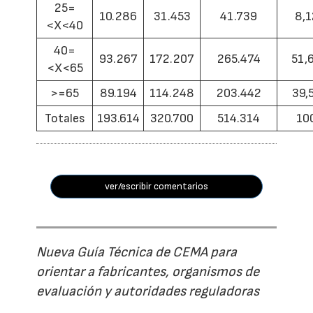
25=
10.286
31.453
41.739
8,1
<X<40
40=
93.267
172.207
265.474
51,
<X<65
>=65
89.194
114.248
203.442
39,
Totales
193.614
320.700
514.314
10
ver/escribir comentarios
Nueva Guía Técnica de CEMA para
orientar a fabricantes, organismos de
evaluación y autoridades reguladoras