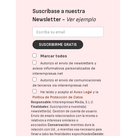
Suscríbase a nuestra
Newsletter -
Ver ejemplo
SUSCRIBIRME GRATIS
Marcar todos
Autorizo el envío de newsletters y
avisos informativos personalizados de
interempresas.net
Autorizo el envío de comunicaciones
de terceros vía interempresas.net
He leído y acepto el
Aviso Legal
y la
Política de Protección de Datos
Responsable:
Interempresas Media, S.L.U.
Finalidades:
Suscripción a nuestra(s)
newsletter(s). Gestión de cuenta de usuario.
Envío de emails relacionados con la misma o
relativos a intereses similares o
asociados.
Conservación:
mientras dure la
relación con Ud., o mientras sea necesario para
llevar a cabo las finalidades especificadas
Cesión: