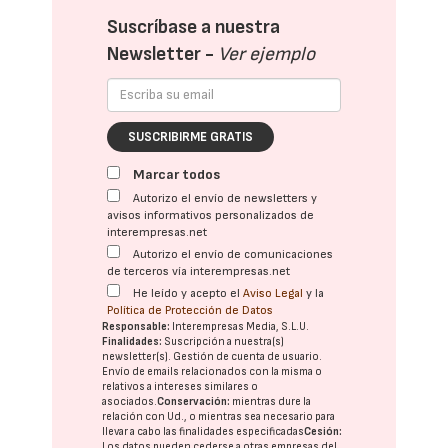
Suscríbase a nuestra
Newsletter -
Ver ejemplo
SUSCRIBIRME GRATIS
Marcar todos
Autorizo el envío de newsletters y
avisos informativos personalizados de
interempresas.net
Autorizo el envío de comunicaciones
de terceros vía interempresas.net
He leído y acepto el
Aviso Legal
y la
Política de Protección de Datos
Responsable:
Interempresas Media, S.L.U.
Finalidades:
Suscripción a nuestra(s)
newsletter(s). Gestión de cuenta de usuario.
Envío de emails relacionados con la misma o
relativos a intereses similares o
asociados.
Conservación:
mientras dure la
relación con Ud., o mientras sea necesario para
llevar a cabo las finalidades especificadas
Cesión:
Los datos pueden cederse a otras
empresas del