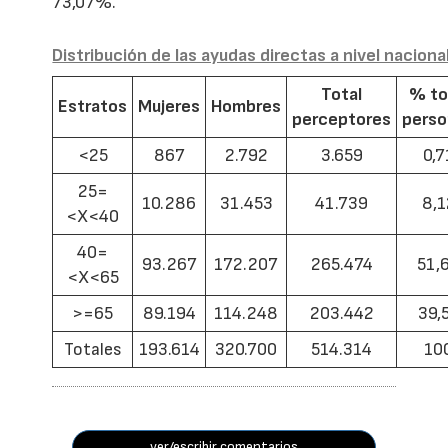
73,07%.
Distribución de las ayudas directas a nivel naciona
Total
% to
Estratos
Mujeres
Hombres
perceptores
pers
<25
867
2.792
3.659
0,7
25=
10.286
31.453
41.739
8,1
<X<40
40=
93.267
172.207
265.474
51,
<X<65
>=65
89.194
114.248
203.442
39,
Totales
193.614
320.700
514.314
10
ver/escribir comentarios