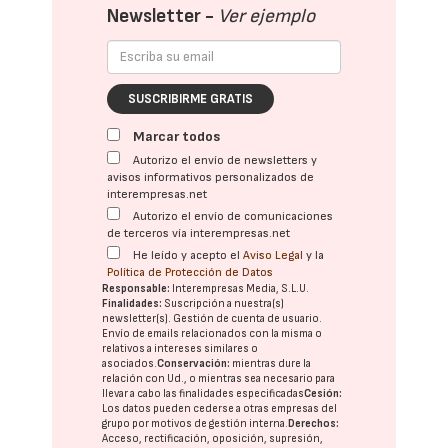
Newsletter -
Ver ejemplo
SUSCRIBIRME GRATIS
Marcar todos
Autorizo el envío de newsletters y
avisos informativos personalizados de
interempresas.net
Autorizo el envío de comunicaciones
de terceros vía interempresas.net
He leído y acepto el
Aviso Legal
y la
Política de Protección de Datos
Responsable:
Interempresas Media, S.L.U.
Finalidades:
Suscripción a nuestra(s)
newsletter(s). Gestión de cuenta de usuario.
Envío de emails relacionados con la misma o
relativos a intereses similares o
asociados.
Conservación:
mientras dure la
relación con Ud., o mientras sea necesario para
llevar a cabo las finalidades especificadas
Cesión:
Los datos pueden cederse a otras
empresas del
grupo
por motivos de gestión interna.
Derechos:
Acceso, rectificación, oposición, supresión,