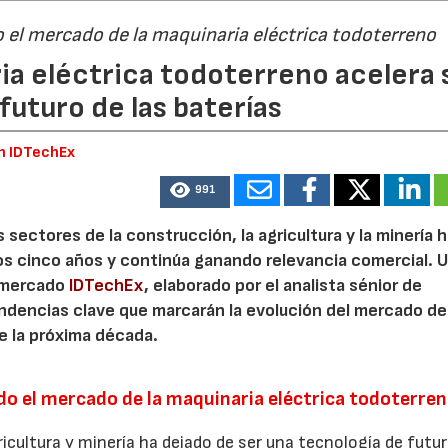
 el mercado de la maquinaria eléctrica todoterreno
ia eléctrica todoterreno acelera 
23/07/2026
futuro de las baterías
en IDTechEx
991
 sectores de la construcción, la agricultura y la minería 
os cinco años y continúa ganando relevancia comercial. 
e mercado
IDTechEx
, elaborado por el analista sénior de
tendencias clave que marcarán la evolución del mercado de
e la próxima década.
o el mercado de la maquinaria eléctrica todoterre
icultura y minería ha dejado de ser una tecnología de futu