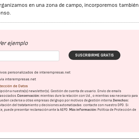
la organizamos en una zona de campo, incorporemos también
onso.
Ver ejemplo
SUSCRIBIRME GRATIS
ativos personalizados de interempresas.net
vía interempresas.net
otección de Datos
pción a nuestra(s) newsletter(s). Gestión de cuenta de usuario. Envío de emails
o asociados.
Conservación:
mientras dure la relación con Ud., o mientras sea necesario para
ueden cederse a otras
empresas del grupo
por motivos de gestión interna.
Derechos:
imitación del tratatamiento y decisiones automatizadas:
contacte con nuestro DPD
. Si
nte, puede presentar reclamación ante la
AEPD
.
Más información:
Política de Protección de