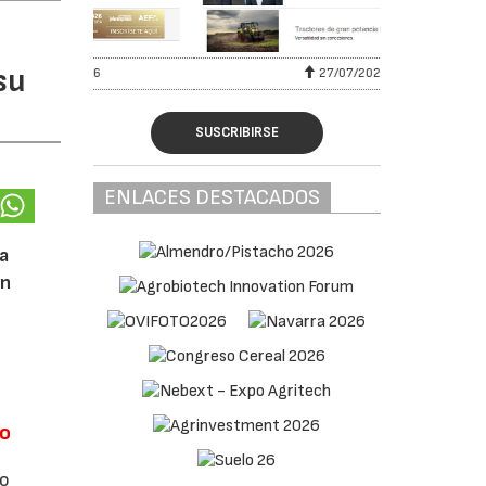
su
27/07/2026
SUSCRIBIRSE
ENLACES DESTACADOS
ha
Un
no
ro