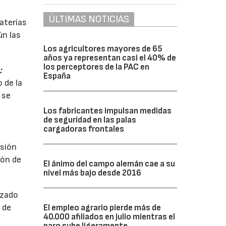
ÚLTIMAS NOTICIAS
aterías
ún las
Los agricultores mayores de 65
años ya representan casi el 40% de
los perceptores de la PAC en
:
España
 de la
 se
Los fabricantes impulsan medidas
de seguridad en las palas
cargadoras frontales
rsión
ión de
El ánimo del campo alemán cae a su
nivel más bajo desde 2016
izado
 de
El empleo agrario pierde más de
40.000 afiliados en julio mientras el
paro sube ligeramente