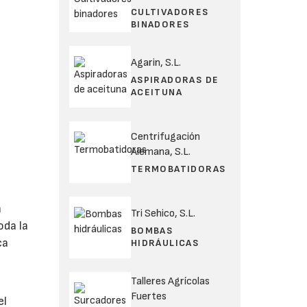
CULTIVADORES
BINADORES
Agarin, S.L.
ASPIRADORAS DE
ACEITUNA
Centrifugación
Alemana, S.L.
TERMOBATIDORAS
n
Tri Sehico, S.L.
oda la
BOMBAS
ca
HIDRÁULICAS
Talleres Agrícolas
Fuertes
el