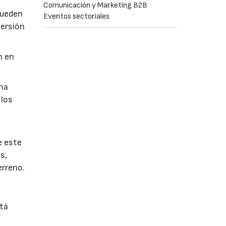
Comunicación y Marketing B2B
pueden
Eventos sectoriales
versión
n en
 ha
 los
e este
s,
erreno.
stá