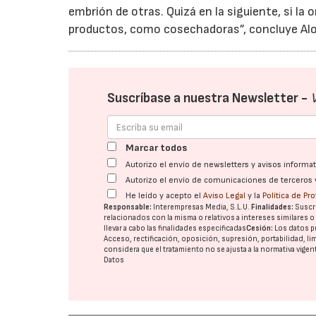
embrión de otras. Quizá en la siguiente, si 
productos, como cosechadoras”, concluye Al
Suscríbase a nuestra Newsletter -
Marcar todos
Autorizo el envío de newsletters y avisos inform
Autorizo el envío de comunicaciones de terceros 
He leído y acepto el
Aviso Legal
y la
Política de Pr
Responsable:
Interempresas Media, S.L.U.
Finalidades:
Suscri
relacionados con la misma o relativos a intereses similares 
llevar a cabo las finalidades especificadas
Cesión:
Los datos p
Acceso, rectificación, oposición, supresión, portabilidad, l
considera que el tratamiento no se ajusta a la normativa vige
Datos