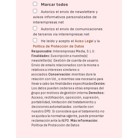
Marcar todos
Autorizo el envío de newsletters y
avisos informativos personalizados de
interempresas.net
Autorizo el envío de comunicaciones
de terceros vía interempresas.net
He leído y acepto el
Aviso Legal
y la
Política de Protección de Datos
Responsable:
Interempresas Media, S.L.U.
Finalidades:
Suscripción a nuestra(s)
newsletter(s). Gestión de cuenta de usuario.
Envío de emails relacionados con la misma o
relativos a intereses similares o
asociados.
Conservación:
mientras dure la
relación con Ud., o mientras sea necesario para
llevar a cabo las finalidades especificadas
Cesión:
Los datos pueden cederse a otras
empresas del
grupo
por motivos de gestión interna.
Derechos:
Acceso, rectificación, oposición, supresión,
portabilidad, limitación del tratatamiento y
decisiones automatizadas:
contacte con
nuestro DPD
. Si considera que el tratamiento no
se ajusta a la normativa vigente, puede presentar
reclamación ante la
AEPD
.
Más información:
Política de Protección de Datos