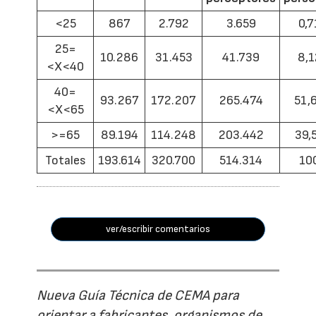
<25
867
2.792
3.659
0,7
25=
10.286
31.453
41.739
8,1
<X<40
40=
93.267
172.207
265.474
51,
<X<65
>=65
89.194
114.248
203.442
39,
Totales
193.614
320.700
514.314
10
ver/escribir comentarios
Nueva Guía Técnica de CEMA para
orientar a fabricantes, organismos de