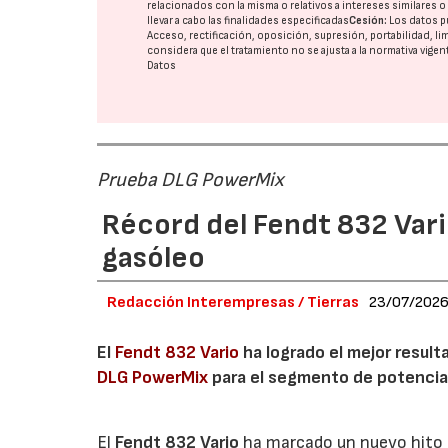
relacionados con la misma o relativos a intereses similares 
llevar a cabo las finalidades especificadas
Cesión:
Los datos p
Acceso, rectificación, oposición, supresión, portabilidad, l
considera que el tratamiento no se ajusta a la normativa vige
Datos
Prueba DLG PowerMix
Récord del Fendt 832 Var
gasóleo
Redacción Interempresas / Tierras
23/07/202
El
Fendt 832 Vario
ha logrado el mejor resul
DLG PowerMix
para el segmento de potenci
El
Fendt 832 Vario
ha marcado un nuevo hito t