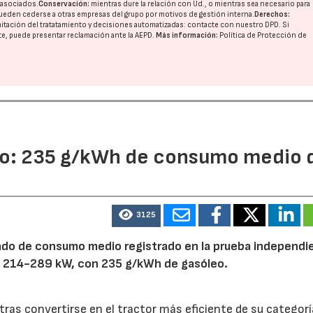
o asociados.
Conservación:
mientras dure la relación con Ud., o mientras sea necesario para
ueden cederse a otras
empresas del grupo
por motivos de gestión interna.
Derechos:
imitación del tratatamiento y decisiones automatizadas:
contacte con nuestro DPD
. Si
nte, puede presentar reclamación ante la
AEPD
.
Más información:
Política de Protección de
io: 235 g/kWh de consumo medio 
6
3125
tado de consumo medio registrado en la prueba independi
a 214-289 kW, con 235 g/kWh de gasóleo.
ras convertirse en el tractor más eficiente de su categorí