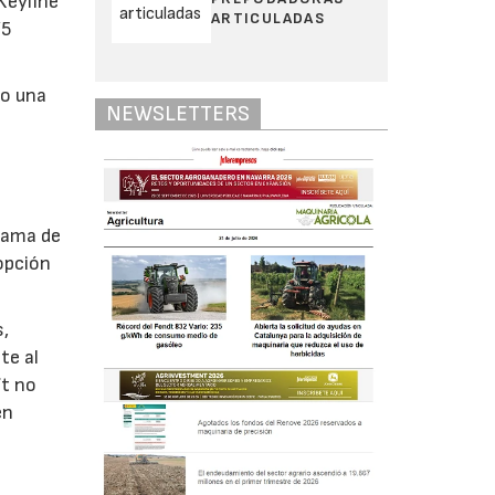
Keyline
ARTICULADAS
75
do una
NEWSLETTERS
gama de
opción
s,
te al
ft no
en