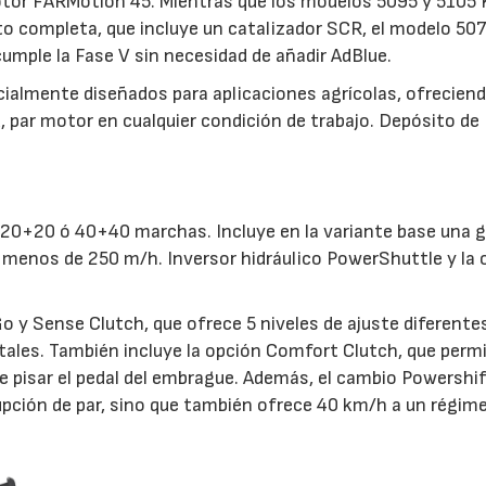
tor FARMotion 45. Mientras que los modelos 5095 y 5105 
o completa, que incluye un catalizador SCR, el modelo 50
mple la Fase V sin necesidad de añadir AdBlue.
almente diseñados para aplicaciones agrícolas, ofrecien
, par motor en cualquier condición de trabajo. Depósito de
 20+20 ó 40+40 marchas. Incluye en la variante base una 
menos de 250 m/h. Inversor hidráulico PowerShuttle y la 
o y Sense Clutch, que ofrece 5 niveles de ajuste diferente
tales. También incluye la opción Comfort Clutch, que permi
 pisar el pedal del embrague. Además, el cambio Powershi
rupción de par, sino que también ofrece 40 km/h a un régim