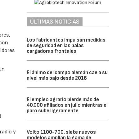
ÚLTIMAS NOTICIAS
ores,
Los fabricantes impulsan medidas
 con
de seguridad en las palas
uidores
cargadoras frontales
un
El ánimo del campo alemán cae a su
nivel más bajo desde 2016
El empleo agrario pierde más de
40.000 afiliados en julio mientras el
paro sube ligeramente
0
radio y
Volto 1100-700, siete nuevos
modelos amplían la gama de