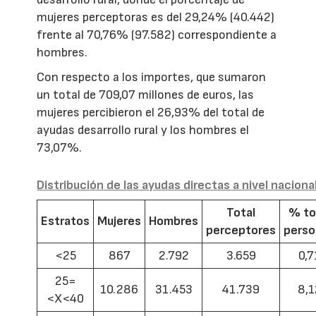
mujeres perceptoras es del 29,24% (40.442)
frente al 70,76% (97.582) correspondiente a
hombres.
Con respecto a los importes, que sumaron
un total de 709,07 millones de euros, las
mujeres percibieron el 26,93% del total de
ayudas desarrollo rural y los hombres el
73,07%.
Distribución de las ayudas directas a nivel naciona
Total
% to
Estratos
Mujeres
Hombres
perceptores
pers
<25
867
2.792
3.659
0,7
25=
10.286
31.453
41.739
8,1
<X<40