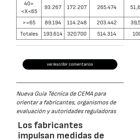
40=
93.267
172.207
265.474
51,
<X<65
>=65
89.194
114.248
203.442
39,
Totales
193.614
320.700
514.314
10
ver/escribir comentarios
Nueva Guía Técnica de CEMA para
orientar a fabricantes, organismos de
evaluación y autoridades reguladoras
Los fabricantes
impulsan medidas de