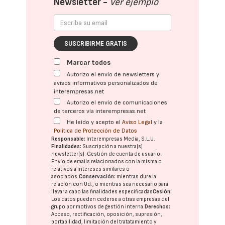
Newsletter -
Ver ejemplo
SUSCRIBIRME GRATIS
Marcar todos
Autorizo el envío de newsletters y
avisos informativos personalizados de
interempresas.net
Autorizo el envío de comunicaciones
de terceros vía interempresas.net
He leído y acepto el
Aviso Legal
y la
Política de Protección de Datos
Responsable:
Interempresas Media, S.L.U.
Finalidades:
Suscripción a nuestra(s)
newsletter(s). Gestión de cuenta de usuario.
Envío de emails relacionados con la misma o
relativos a intereses similares o
asociados.
Conservación:
mientras dure la
relación con Ud., o mientras sea necesario para
llevar a cabo las finalidades especificadas
Cesión:
Los datos pueden cederse a otras
empresas del
grupo
por motivos de gestión interna.
Derechos:
Acceso, rectificación, oposición, supresión,
portabilidad, limitación del tratatamiento y