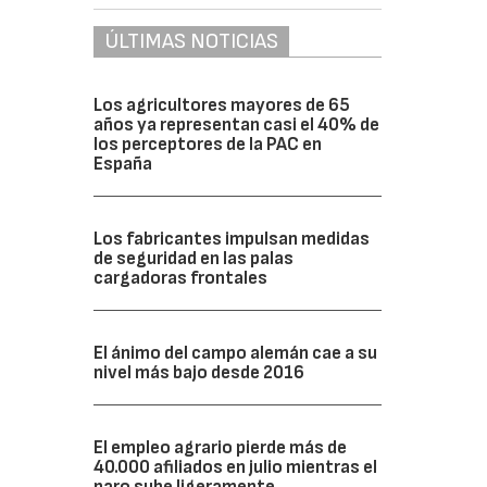
ÚLTIMAS NOTICIAS
Los agricultores mayores de 65
años ya representan casi el 40% de
los perceptores de la PAC en
España
Los fabricantes impulsan medidas
de seguridad en las palas
cargadoras frontales
El ánimo del campo alemán cae a su
nivel más bajo desde 2016
El empleo agrario pierde más de
40.000 afiliados en julio mientras el
paro sube ligeramente