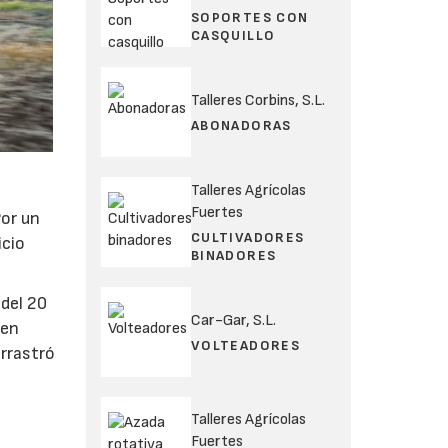
SOPORTES CON
CASQUILLO
Talleres Corbins, S.L.
ABONADORAS
Talleres Agrícolas
Fuertes
Por un
CULTIVADORES
icio
BINADORES
del 20
Car-Gar, S.L.
 en
VOLTEADORES
rrastró
Talleres Agrícolas
Fuertes