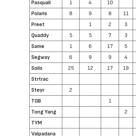
Pasquali
1
4
10
Polaris
8
9
8
11
Preet
1
2
3
Quaddy
5
5
7
3
Same
1
6
17
5
Segway
6
9
9
4
Solis
25
12
17
19
Strtrac
Steyr
2
TGB
1
Tong Yang
2
TYM
Valpadana