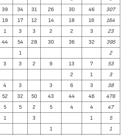
39
34
31
26
30
46
307
19
17
12
14
18
16
164
23/07/2026
27/07/2026
1
3
3
2
2
3
23
44
54
28
30
36
32
395
1
2
3
3
2
9
13
7
53
2
1
3
4
3
3
6
3
38
52
32
50
43
44
46
476
5
5
2
5
4
4
47
1
3
1
5
1
1