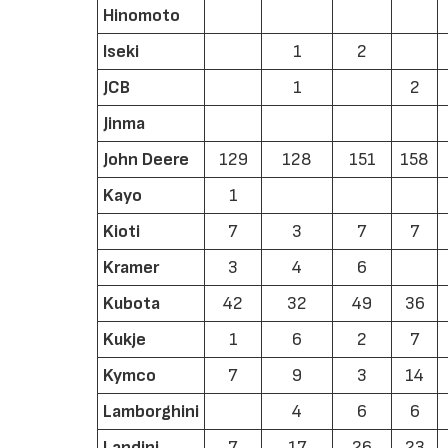
Hinomoto
Iseki
1
2
JCB
1
2
Jinma
John Deere
129
128
151
158
Kayo
1
Kioti
7
3
7
7
Kramer
3
4
6
Kubota
42
32
49
36
Kukje
1
6
2
7
Kymco
7
9
3
14
Lamborghini
4
6
6
Landini
7
17
26
23