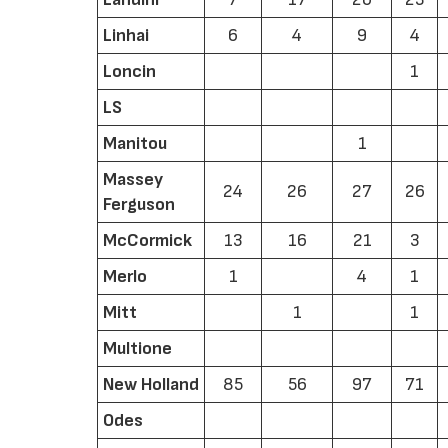
Linhai
6
4
9
4
Loncin
1
LS
Manitou
1
Massey
24
26
27
26
Ferguson
McCormick
13
16
21
3
Merlo
1
4
1
Mitt
1
1
Multione
New Holland
85
56
97
71
Odes