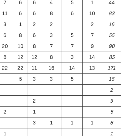
7
6
6
4
5
1
44
11
6
6
8
6
10
83
3
1
2
2
2
16
6
8
6
3
5
7
55
20
10
8
7
7
9
90
8
12
12
8
3
14
85
22
22
11
16
14
13
171
5
3
3
5
16
2
2
3
2
1
5
3
1
1
1
6
1
1