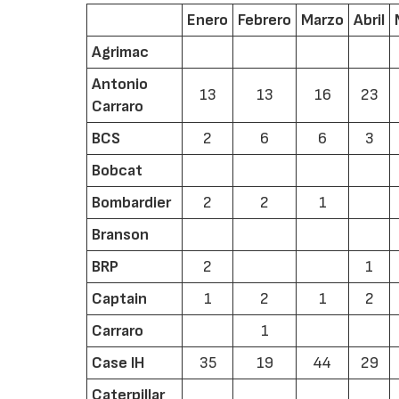
Enero
Febrero
Marzo
Abril
Agrimac
Antonio
13
13
16
23
Carraro
BCS
2
6
6
3
Bobcat
Bombardier
2
2
1
Branson
BRP
2
1
Captain
1
2
1
2
Carraro
1
Case IH
35
19
44
29
Caterpillar