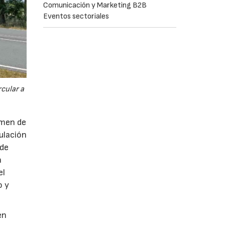
Comunicación y Marketing B2B
Eventos sectoriales
cular a
imen de
ulación
 de
a
el
o y
en