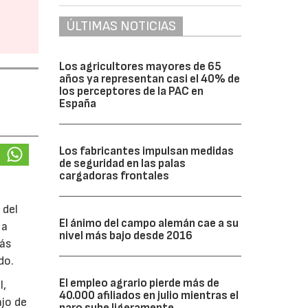
ÚLTIMAS NOTICIAS
Los agricultores mayores de 65
años ya representan casi el 40% de
los perceptores de la PAC en
España
Los fabricantes impulsan medidas
de seguridad en las palas
cargadoras frontales
 del
El ánimo del campo alemán cae a su
 a
nivel más bajo desde 2016
más
do.
El empleo agrario pierde más de
l,
40.000 afiliados en julio mientras el
ajo de
paro sube ligeramente