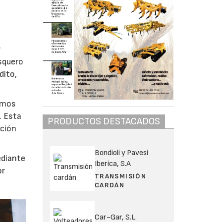
r
esquero
dito,
timos
. Esta
PRODUCTOS DESTACADOS
ución
Bondioli y Pavesi
ediante
Iberica, S.A
or
TRANSMISIÓN
CARDÁN
Car-Gar, S.L.