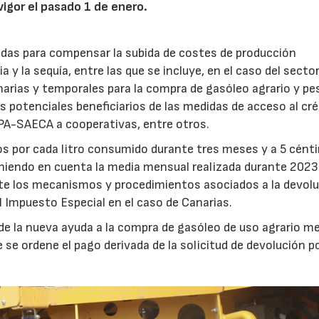
vigor el pasado 1 de enero.
idas para compensar la subida de costes de producción
a y la sequía, entre las que se incluye, en el caso del secto
inarias y temporales para la compra de gasóleo agrario y p
s potenciales beneficiarios de las medidas de acceso al cré
PA-SAECA a cooperativas, entre otros.
os por cada litro consumido durante tres meses y a 5 cén
eniendo en cuenta la media mensual realizada durante 2023
nte los mecanismos y procedimientos asociados a la devol
l Impuesto Especial en el caso de Canarias.
o de la nueva ayuda a la compra de gasóleo de uso agrario m
e se ordene el pago derivada de la solicitud de devolución p