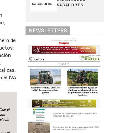
SACADORES
én
io,
NEWSLETTERS
nero de
ductos:
ación
,
alizas,
del IVA
izar el
ario
cio de
 que el