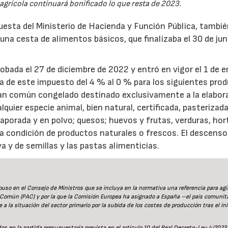
 agrícola continuará bonificado lo que resta de 2023.
puesta del Ministerio de Hacienda y Función Pública, tambi
 una cesta de alimentos básicos, que finalizaba el 30 de jun
obada el 27 de diciembre de 2022 y entró en vigor el 1 de e
da de este impuesto del 4 % al 0 % para los siguientes pro
n común congelado destinado exclusivamente a la elabor
lquier especie animal, bien natural, certificada, pasterizada
aporada y en polvo; quesos; huevos y frutas, verduras, hort
a condición de productos naturales o frescos. El descenso 
va y de semillas y las pastas alimenticias.
uso en el Consejo de Ministros que se incluya en la normativa una referencia para agil
ola Común (PAC) y por la que la Comisión Europea ha asignado a España –el país comunit
a la situación del sector primario por la subida de los costes de producción tras el ini
os en la partida presupuestaria prevista en el artículo 10 del Real Decreto-Ley 4/2023