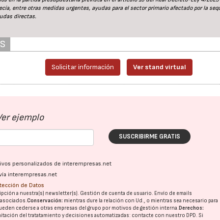
cía, entre otras medidas urgentes, ayudas para el sector primario afectado por la sequ
udas directas.
23/07/2026
27/07/2026
AS
Solicitar información
Ver stand virtual
Ver ejemplo
SUSCRIBIRME GRATIS
ativos personalizados de interempresas.net
vía interempresas.net
otección de Datos
pción a nuestra(s) newsletter(s). Gestión de cuenta de usuario. Envío de emails
o asociados.
Conservación:
mientras dure la relación con Ud., o mientras sea necesario para
ueden cederse a otras
empresas del grupo
por motivos de gestión interna.
Derechos:
imitación del tratatamiento y decisiones automatizadas:
contacte con nuestro DPD
. Si