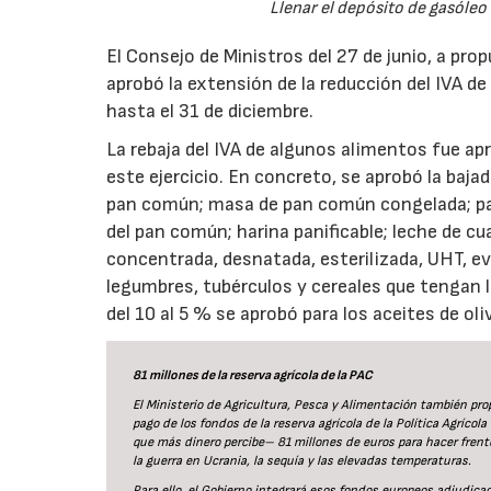
Llenar el depósito de gasóleo
El Consejo de Ministros del 27 de junio, a pro
aprobó la extensión de la reducción del IVA de
hasta el 31 de diciembre.
La rebaja del IVA de algunos alimentos fue apr
este ejercicio. En concreto, se aprobó la baja
pan común; masa de pan común congelada; pa
del pan común; harina panificable; leche de cua
concentrada, desnatada, esterilizada, UHT, ev
legumbres, tubérculos y cereales que tengan l
del 10 al 5 % se aprobó para los aceites de oli
81 millones de la reserva agrícola de la PAC
El Ministerio de Agricultura, Pesca y Alimentación también prop
pago de los fondos de la reserva agrícola de la Política Agríc
que más dinero percibe– 81 millones de euros para hacer frente 
la guerra en Ucrania, la sequía y las elevadas temperaturas.
Para ello, el Gobierno integrará esos fondos europeos adjudicad