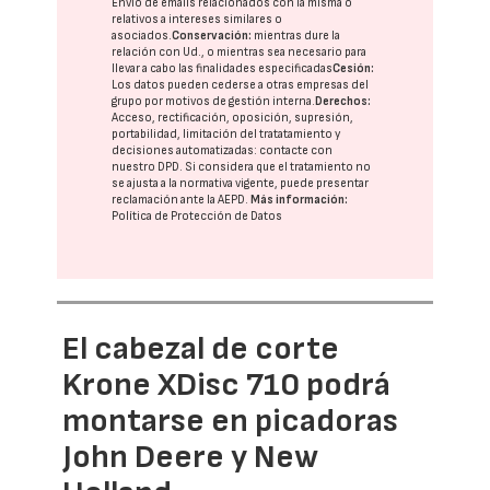
Envío de emails relacionados con la misma o
relativos a intereses similares o
asociados.
Conservación:
mientras dure la
relación con Ud., o mientras sea necesario para
llevar a cabo las finalidades especificadas
Cesión:
Los datos pueden cederse a otras
empresas del
grupo
por motivos de gestión interna.
Derechos:
Acceso, rectificación, oposición, supresión,
portabilidad, limitación del tratatamiento y
decisiones automatizadas:
contacte con
nuestro DPD
. Si considera que el tratamiento no
se ajusta a la normativa vigente, puede presentar
reclamación ante la
AEPD
.
Más información:
Política de Protección de Datos
El cabezal de corte
Krone XDisc 710 podrá
montarse en picadoras
John Deere y New