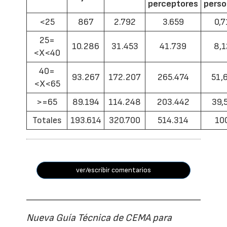
perceptores
pers
<25
867
2.792
3.659
0,7
25=
10.286
31.453
41.739
8,1
<X<40
40=
93.267
172.207
265.474
51,
<X<65
>=65
89.194
114.248
203.442
39,
Totales
193.614
320.700
514.314
10
ver/escribir comentarios
Nueva Guía Técnica de CEMA para