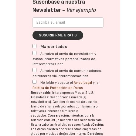
Suscríbase a nuestra
Newsletter -
Ver ejemplo
SUSCRIBIRME GRATIS
Marcar todos
Autorizo el envío de newsletters y
avisos informativos personalizados de
interempresas.net
Autorizo el envío de comunicaciones
de terceros vía interempresas.net
He leído y acepto el
Aviso Legal
y la
Política de Protección de Datos
Responsable:
Interempresas Media, S.L.U.
Finalidades:
Suscripción a nuestra(s)
newsletter(s). Gestión de cuenta de usuario.
Envío de emails relacionados con la misma o
relativos a intereses similares o
asociados.
Conservación:
mientras dure la
relación con Ud., o mientras sea necesario para
llevar a cabo las finalidades especificadas
Cesión:
Los datos pueden cederse a otras
empresas del
grupo
por motivos de gestión interna.
Derechos: